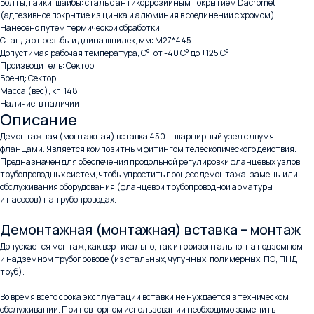
Болты, гайки, шайбы: сталь с антикоррозийным покрытием Dacromet
(адгезивное покрытие из цинка и алюминия в соединении с хромом).
Нанесено путём термической обработки.
Стандарт резьбы и длина шпилек, мм: М27*445
Допустимая рабочая температура, С°: от -40 С° до +125 С°
Производитель: Сектор
Бренд: Сектор
Масса (вес), кг: 148
Наличие: в наличии
Описание
Демонтажная (монтажная) вставка 450 — шарнирный узел с двумя
фланцами. Является композитным фитингом телескопического действия.
Предназначен для обеспечения продольной регулировки фланцевых узлов
трубопроводных систем, чтобы упростить процесс демонтажа, замены или
обслуживания оборудования (фланцевой трубопроводной арматуры
и насосов) на трубопроводах.
Демонтажная (монтажная) вставка – монтаж
Допускается монтаж, как вертикально, так и горизонтально, на подземном
и надземном трубопроводе (из стальных, чугунных, полимерных, ПЭ, ПНД
труб).
Во время всего срока эксплуатации вставки не нуждается в техническом
обслуживании. При повторном использовании необходимо заменить