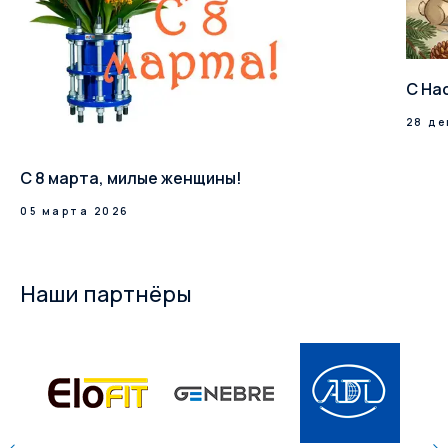
С На
28 де
С 8 марта, милые женщины!
05 марта 2026
Наши партнёры