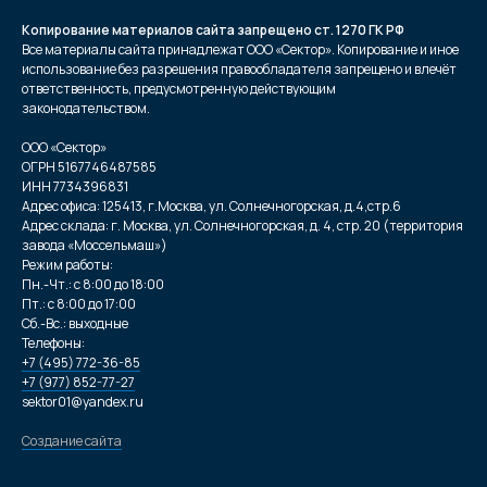
Копирование материалов сайта запрещено ст. 1270 ГК РФ
Все материалы сайта принадлежат ООО «Сектор». Копирование и иное
использование без разрешения правообладателя запрещено и влечёт
ответственность, предусмотренную действующим
законодательством.
ООО «Сектор»
ОГРН 5167746487585
ИНН 7734396831
Адрес офиса: 125413, г.Москва, ул. Солнечногорская, д.4,стр.6
Адрес склада: г. Москва, ул. Солнечногорская, д. 4, стр. 20 (территория
завода «Моссельмаш»)
Режим работы:
Пн.-Чт.: с 8:00 до 18:00
Пт.: с 8:00 до 17:00
Сб.-Вс.: выходные
Телефоны:
+7 (495) 772-36-85
+7 (977) 852-77-27
sektor01@yandex.ru
Создание сайта