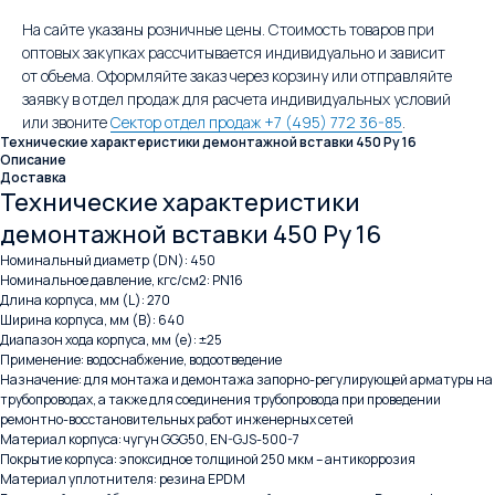
На сайте указаны розничные цены. Стоимость товаров при
оптовых закупках рассчитывается индивидуально и зависит
от объема. Оформляйте заказ через корзину или отправляйте
заявку в отдел продаж для расчета индивидуальных условий
или звоните
Сектор отдел продаж +7 (495) 772 36-85
.
Технические характеристики демонтажной вставки 450 Ру 16
Описание
Доставка
Технические характеристики
демонтажной вставки 450 Ру 16
Номинальный диаметр (DN): 450
Номинальное давление, кгс/см2: PN16
Длина корпуса, мм (L): 270
Ширина корпуса, мм (B): 640
Диапазон хода корпуса, мм (e): ±25
Применение: водоснабжение, водоотведение
Назначение: для монтажа и демонтажа запорно-регулирующей арматуры на
трубопроводах, а также для соединения трубопровода при проведении
ремонтно-восстановительных работ инженерных сетей
Материал корпуса: чугун GGG50, EN-GJS-500-7
Покрытие корпуса: эпоксидное толщиной 250 мкм – антикоррозия
Материал уплотнителя: резина EPDM