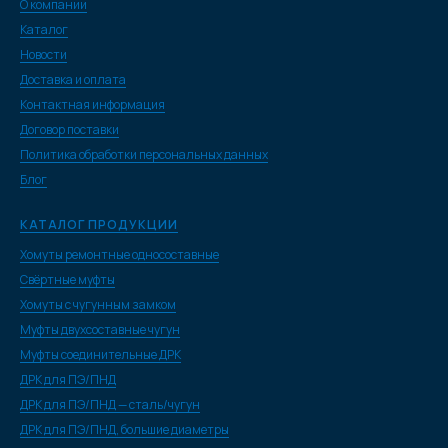
О компании
Каталог
Новости
Доставка и оплата
Контактная информация
Договор поставки
Политика обработки персональных данных
Блог
КАТАЛОГ ПРОДУКЦИИ
Хомуты ремонтные односоставные
Свёртные муфты
Хомуты с чугунным замком
Муфты двухсоставные чугун
Муфты соединительные ДРК
ДРК для ПЭ/ПНД
ДРК для ПЭ/ПНД — сталь/чугун
ДРК для ПЭ/ПНД, большие диаметры