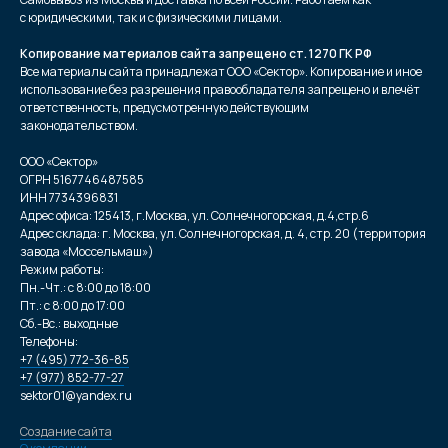
с юридическими, так и с физическими лицами.
Копирование материалов сайта запрещено ст. 1270 ГК РФ
Все материалы сайта принадлежат ООО «Сектор». Копирование и иное
использование без разрешения правообладателя запрещено и влечёт
ответственность, предусмотренную действующим
законодательством.
ООО «Сектор»
ОГРН 5167746487585
ИНН 7734396831
Адрес офиса: 125413, г.Москва, ул. Солнечногорская, д.4,стр.6
Адрес склада: г. Москва, ул. Солнечногорская, д. 4, стр. 20 (территория
завода «Моссельмаш»)
Режим работы:
Пн.-Чт.: с 8:00 до 18:00
Пт.: с 8:00 до 17:00
Сб.-Вс.: выходные
Телефоны:
+7 (495) 772-36-85
+7 (977) 852-77-27
sektor01@yandex.ru
Создание сайта