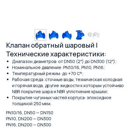
Клапан обратный шаровый |
Технические характеристики:
Диапазон диаметров: от DN50 (2″) до DN300 (12″);
Номинальное давление: PN10/16, PN10, PN16;
Температурный режим: до +70 С°;
Рабочая среда: сточные воды, техническая холодная
и горячая вода, другие жидкости к которым устойчиво
NBR покрытие шара и NBR уплотнение крышки;
Покрытие чугунных частей корпуса: эпоксидное
толщиной 250 мкм.
PN10/16, DN50 — DN150
PN10, DN200 — DN300
PN16, DN200 — DN300