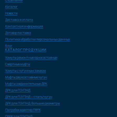
О компании
Каталог
Новости
Доставка и оплата
Контактная информация
Договор поставки
Политика обработки персональных данных
Блог
КАТАЛОГ ПРОДУКЦИИ
Хомуты ремонтные односоставные
Свёртные муфты
Хомуты с чугунным замком
Муфты двухсоставные чугун
Муфты соединительные ДРК
ДРК для ПЭ/ПНД
ДРК для ПЭ/ПНД — сталь/чугун
ДРК для ПЭ/ПНД, большие диаметры
Патрубок адаптер ПФРК
ПФРК для ПЭ/ПНД