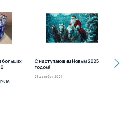
и больших
С наступающим Новым 2025
Ра
00
годом!
кл
Усп
25 декабря 2024
 PN16
до 
16 д