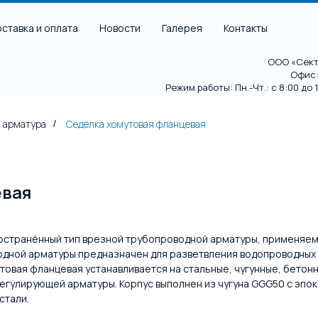
ставка и оплата
Новости
Галерея
Контакты
ООО «Секто
Офис: 
Режим работы: Пн.-Чт.: с 8:00 до 18
 арматура
Седёлка хомутовая фланцевая
/
евая
странённый тип врезной трубопроводной арматуры, применяемы
одной арматуры предназначен для разветвления водопроводных
товая фланцевая устанавливается на стальные, чугунные, бето
егулирующей арматуры. Корпус выполнен из чугуна GGG50 с эп
стали.