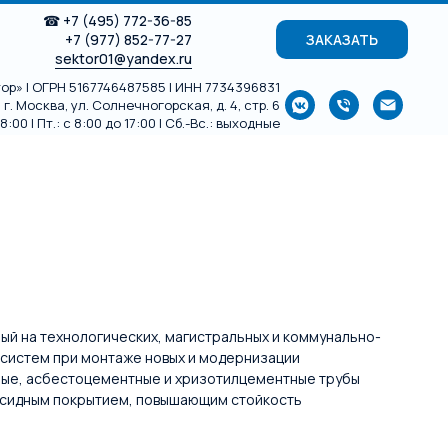
☎
+7 (495) 772-36-85
+7 (977) 852-77-27
ЗАКАЗАТЬ
sektor01@yandex.ru
р» | ОГРН 5167746487585 | ИНН 7734396831
г. Москва, ул. Солнечногорская, д. 4, стр. 6
:00 | Пт.: с 8:00 до 17:00 | Сб.-Вс.: выходные
й на технологических, магистральных и коммунально-
 систем при монтаже новых и модернизации
нные, асбестоцементные и хризотилцементные трубы
оксидным покрытием, повышающим стойкость