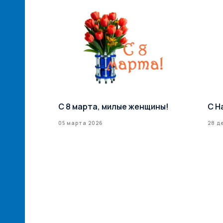
й сети
С 8 марта, милые женщины!
С Н
илерская
05 марта 2026
28 д
ксТрейд» –
ий
ам! ...