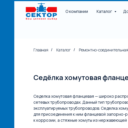
О компании
Каталог
До
Главная
Каталог
Ремонтно-соединительная
/
/
НАЯ
Седёлка хомутовая фланц
Седелка хомутовая фланцевая — широко распро
сетевых трубопроводах. Данный тип трубопров
эксплуатируемых трубопроводов. Седелка хому
для присоединения к ним фланцевой запорно-р
к коррозии, а стяжные хомуты из нержавеющей 
е