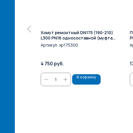
 (57-65) L300
Хомут ремонтный DN175 (190-210)
П
(муфта
L300 PN16 односоставной (муфта
P
свертная)
Артикул:
хр175300
А
4 750
руб.
1
зину
В корзину