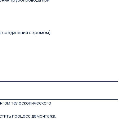
в соединении с хромом).
ингом телескопического
стить процесс демонтажа,