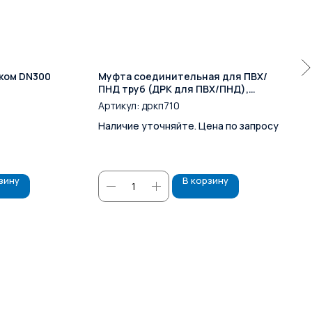
мком DN300
Муфта соединительная для ПВХ/
ПНД труб (ДРК для ПВХ/ПНД),
большие диаметры DN700 (710)
Артикул:
дркп710
PN10/16
Наличие уточняйте. Цена по запросу
зину
В корзину