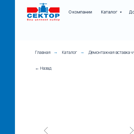
О компании
Каталог
До
Главная
Каталог
Демонтажная вставка 
→
→
НАЯ
← Назад
е