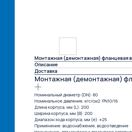
шие
Монтажная (демонтажная) фланцевая вст
атор
Описание
Доставка
Монтажная (демонтажная) фла
овая
Номинальный диаметр (DN): 80
Номинальное давление, кгс/см2: PN10/16
Длина корпуса, мм (L): 200
Ширина корпуса, мм (B): 200
ые
Диапазон хода корпуса, мм (e): ±25
Применение: водоснабжение, водоотведение
Назначение: для монтажа и демонтажа запорно