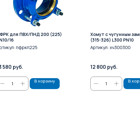
ФРК для ПВХ/ПНД 200 (225)
Хомут с чугунным за
N10/16
(315-326) L300 PN10
ртикул:
пфркп225
Артикул:
хч300300
3 580
руб.
12 800
руб.
В корзину
В кор