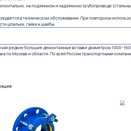
оризонтально, на подземном и надземном трубопроводе (стальные
е нуждается в техническом обслуживании. При повторном исполь
ти шпильки, гайки и шайбы.
лючая редкие большие демонтажные вставки диаметром 1000−160
авка по Москве и области. По всей России транспортными компан
укция