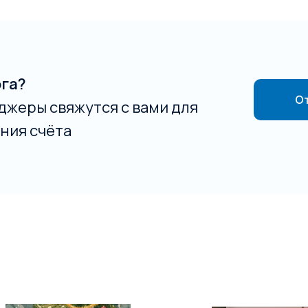
ога?
От
джеры свяжутся с вами для
ния счёта