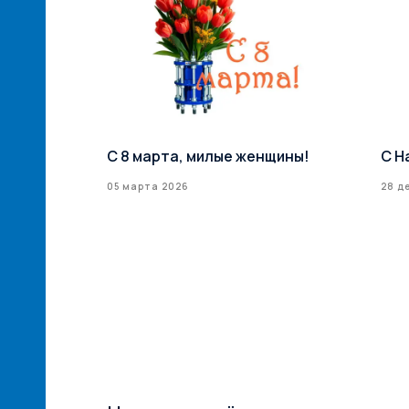
й сети
С 8 марта, милые женщины!
С Н
илерская
05 марта 2026
28 д
ксТрейд» –
ий
ам! ...