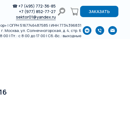
☎
+7 (495) 772-36-85
+7 (977) 852-77-27
ЗАКАЗАТЬ
sektor01@yandex.ru
р» | ОГРН 5167746487585 | ИНН 7734396831
г. Москва, ул. Солнечногорская, д. 4, стр. 6
:00 | Пт.: с 8:00 до 17:00 | Сб.-Вс.: выходные
16