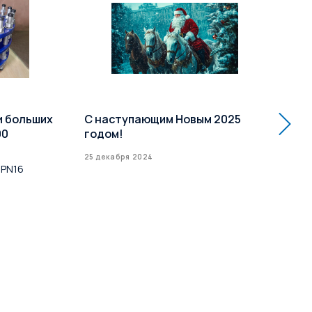
и больших
С наступающим Новым 2025
Ра
00
годом!
кл
Усп
25 декабря 2024
 PN16
до 
16 д