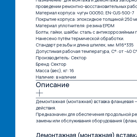
проведении ремонтно-восстановительных раб
Материал корпуса: чугун GGG50, EN-GJS-500-7
Покрытие корпуса: эпоксидное толщиной 250 м
Материал уплотнителя: резина EPDM
Болты, гайки, шайбы: сталь с антикоррозийным
Нанесено путём термической обработки.
Стандарт резьбы и длина шпилек, мм: М16*335
Допустимая рабочая температура, С°: от -40 С°
Производитель: Сектор
Бренд: Сектор
Масса (вес), кг: 16
Наличие: в наличии
Описание
Демонтажная (монтажная) вставка фланцевая —
действия.
Предназначен для обеспечения продольной рег
замены или обслуживания оборудования (фланц
Демонтажная (монтажная) вставк