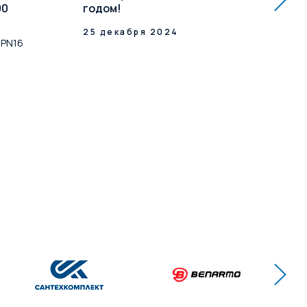
00
годом!
кл
Усп
25 декабря 2024
 PN16
до 
16