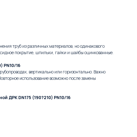
ения труб из различных материалов, но одинакового
ксидное покрытие, шпильки, гайки и шайбы оцинкованные.
) PN10/16
трубопроводах, вертикально или горизонтально. Важно
Повторное использование возможно после замены
й ДРК DN175 (190?210) PN10/16