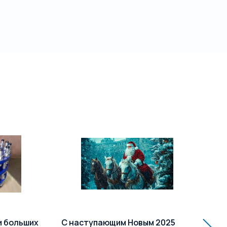
и больших
С наступающим Новым 2025
Ра