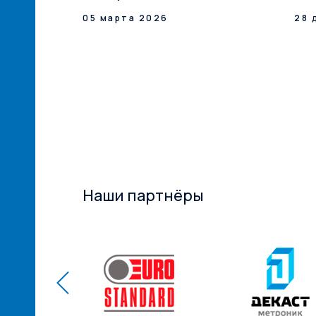
илерская
05 марта 2026
28 
ксТрейд» –
ий
ам! ...
Наши партнёры