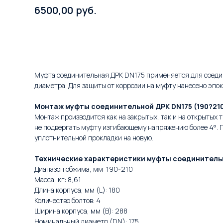
руб.
6500,00
В корзину
Муфта соединительная ДРК DN175 применяется для соедин
диаметра. Для защиты от коррозии на муфту нанесено эпо
Монтаж муфты соединительной ДРК DN175 (190?210
Монтаж производится как на закрытых, так и на открытых 
не подвергать муфту изгибающему напряжению более 4°. 
уплотнительной прокладки на новую.
Технические характеристики муфты соединительно
Диапазон обжима, мм: 190-210
Масса, кг: 8,61
Длина корпуса, мм (L): 180
Количество болтов: 4
Ширина корпуса, мм (B): 288
Номинальный диаметр (DN): 175