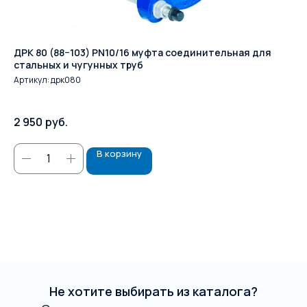
ДРК 80 (88−103) PN10/16 муфта соединительная для
Фл
стальных и чугунных труб
Артикул:
дрк080
47
2 950
руб.
В корзину
Не хотите выбирать из каталога?