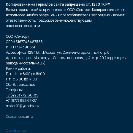
Копирование материалов сайта запрещено ст. 1270 ГК РФ
Все материалы сайта принадлежат ООО «Сектор». Копирование и иное
использование без разрешения правообладателя запрещено и влечёт
ответственность, предусмотренную действующим
законодательством.
ООО «Сектор»
ОГРН 5167746487585
ИНН 7734396831
Адрес офиса: 125413, г.Москва, ул. Солнечногорская, д.4,стр.6
Адрес склада: г. Москва, ул. Солнечногорская, д. 4, стр. 20 (территория
завода «Моссельмаш»)
Режим работы:
Пн.-Чт.: с 8:00 до 18:00
Пт.: с 8:00 до 17:00
Сб.-Вс.: выходные
Телефоны:
+7 (495) 772-36-85
+7 (977) 852-77-27
sektor01@yandex.ru
Создание сайта
О компании