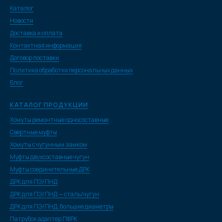
Каталог
Новости
Доставка и оплата
Контактная информация
Договор поставки
Политика обработки персональных данных
Блог
КАТАЛОГ ПРОДУКЦИИ
Хомуты ремонтные односоставные
Свёртные муфты
Хомуты с чугунным замком
Муфты двухсоставные чугун
Муфты соединительные ДРК
ДРК для ПЭ/ПНД
ДРК для ПЭ/ПНД — сталь/чугун
ДРК для ПЭ/ПНД, большие диаметры
Патрубок адаптер ПФРК