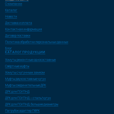
О компании
Каталог
Новости
Доставка и оплата
Контактная информация
Договор поставки
Политика обработки персональных данных
Блог
КАТАЛОГ ПРОДУКЦИИ
Хомуты ремонтные односоставные
Свёртные муфты
Хомуты с чугунным замком
Муфты двухсоставные чугун
Муфты соединительные ДРК
ДРК для ПЭ/ПНД
ДРК для ПЭ/ПНД — сталь/чугун
ДРК для ПЭ/ПНД, большие диаметры
Патрубок адаптер ПФРК