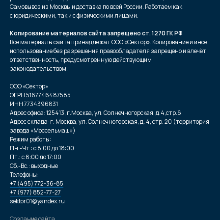
Самовывоз из Москвы и доставка по всей России. Работаем как
с юридическими, так и с физическими лицами.
Копирование материалов сайта запрещено ст. 1270 ГК РФ
Все материалы сайта принадлежат ООО «Сектор». Копирование и иное
использование без разрешения правообладателя запрещено и влечёт
ответственность, предусмотренную действующим
законодательством.
ООО «Сектор»
ОГРН 5167746487585
ИНН 7734396831
Адрес офиса: 125413, г.Москва, ул. Солнечногорская, д.4,стр.6
Адрес склада: г. Москва, ул. Солнечногорская, д. 4, стр. 20 (территория
завода «Моссельмаш»)
Режим работы:
Пн.-Чт.: с 8:00 до 18:00
Пт.: с 8:00 до 17:00
Сб.-Вс.: выходные
Телефоны:
+7 (495) 772-36-85
+7 (977) 852-77-27
sektor01@yandex.ru
Создание сайта