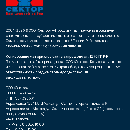
2004-2026 © ООО «Сектор» — Продукция для ремонта и соединения
различных видов труб с оптимальным соотношением цена/качество.
Самовывоз из Москвы и доставка по всей России. Работаем как
с юридическими, так и с физическими лицами.
Копирование материалов сайта запрещено ст. 1270 ГК РФ
Все материалы сайта принадлежат ООО «Сектор». Копирование и иное
использование без разрешения правообладателя запрещено и влечёт
ответственность, предусмотренную действующим
законодательством.
ООО «Сектор»
ОГРН 5167746487585
ИНН 7734396831
Адрес офиса: 125413, г.Москва, ул. Солнечногорская, д.4,стр.6
Адрес склада: г. Москва, ул. Солнечногорская, д. 4, стр. 20 (территория
завода «Моссельмаш»)
Режим работы:
Пн.-Чт.: с 8:00 до 18:00
Пт.: с 8:00 до 17:00