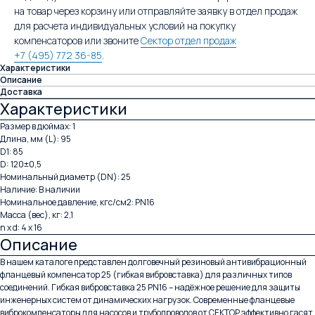
на товар через корзину или отправляйте заявку в отдел продаж
для расчета индивидуальных условий на покупку
компенсаторов или звоните
Сектор отдел продаж
+7 (495) 772 36-85
.
Характеристики
Описание
Доставка
Характеристики
Размер в дюймах: 1
Длина, мм (L): 95
D1: 85
D: 120±0,5
Номинальный диаметр (DN): 25
Наличие: В наличии
Номинальное давление, кгс/см2: PN16
Масса (вес), кг: 2,1
n x d: 4 x 16
Описание
В нашем каталоге представлен долговечный резиновый антивибрационный
фланцевый компенсатор 25 (гибкая вибровставка) для различных типов
соединений. Гибкая вибровставка 25 PN16 – надёжное решение для защиты
инженерных систем от динамических нагрузок. Современные фланцевые
виброкомпенсаторы для насосов и трубопроводов от СЕКТОР эффективно гасят