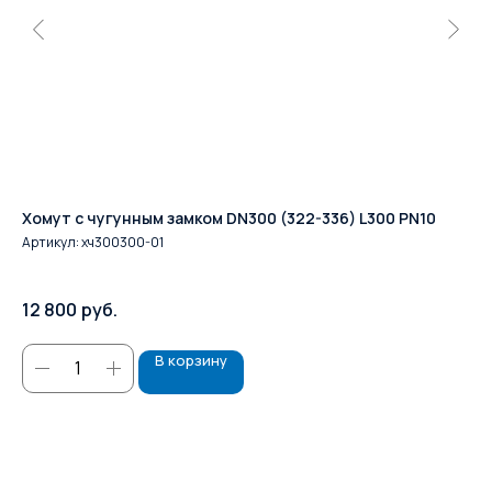
Хомут с чугунным замком DN300 (322-336) L300 PN10
ПФ
Артикул:
хч300300-01
Ар
На
12 800
руб.
В корзину