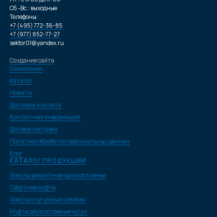
Сб.-Вс.: выходные
Телефоны:
+7 (495) 772-36-85
+7 (977) 852-77-27
sektor01@yandex.ru
Создание сайта
О компании
Каталог
Новости
Доставка и оплата
Контактная информация
Договор поставки
Политика обработки персональных данных
Блог
КАТАЛОГ ПРОДУКЦИИ
Хомуты ремонтные односоставные
Свёртные муфты
Хомуты с чугунным замком
Муфты двухсоставные чугун