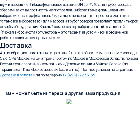
шум и вибрацию. Гибкие фланцевые вставки DN 25 PN 16 для трубопроводов,
обеспечивают целостность магистралей. Вибровставка фланцевая или
виброкомпенсатор фланцевый идеально подходит для простого монтажа.
Установка вибровставок для насосов и трубопроводов позволяет продлить срок
службы оборудования. Каждый компенсатор вибрационный фланцевый
(гибкая вибромуфта) от Сектора — это гарантия устойчивой и бесшумной
работы ваших инженерных систем.
Доставка
Антивибрационная вставка с доставкой на ваш объект самовывозом со склада
СЕКТОР в Москве, нашим транспортом по Москве и Московской области, по всей
России транспортными компаниями Деловые линии и Байкал Сервис (до
терминала ТК по Москве довозим бесплатно). Полные условия на странице
Доставка и оплата
или по телефону
+7 (495) 772 36-85
Вам может быть интересна другая наша продукция