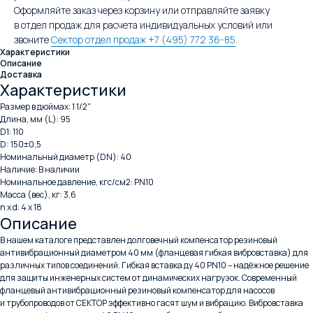
Оформляйте заказ через корзину или отправляйте заявку
в отдел продаж для расчета индивидуальных условий или
звоните
Сектор отдел продаж +7 (495) 772 36-85
.
Характеристики
Описание
Доставка
Характеристики
Размер в дюймах: 1 1/2"
Длина, мм (L): 95
D1: 110
D: 150±0,5
Номинальный диаметр (DN): 40
Наличие: В наличии
Номинальное давление, кгс/см2: PN10
Масса (вес), кг: 3,6
n x d: 4 x 18
Описание
В нашем каталоге представлен долговечный компенсатор резиновый
антивибрационный диаметром 40 мм (фланцевая гибкая вибровставка) для
различных типов соединений. Гибкая вставка ду 40 PN10 – надёжное решение
для защиты инженерных систем от динамических нагрузок. Современный
фланцевый антивибрационный резиновый компенсатор для насосов
и трубопроводов от СЕКТОР эффективно гасят шум и вибрацию. Вибровставка