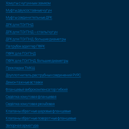
Хомуты с чугунным замком
Муфты двухсоставные чугун
Муфты соединительные ДРК
ДРК для ПЭ/ПНД
ДРК для ПЭ/ПНД — сталь/чугун
ДРК для ПЭ/ПНД, большие диаметры
Патрубок адаптер ПФРК
ПФРК для ПЭ/ПНД
ПФРК для ПЭ/ПНД, большие диаметры
Прокладки ТМКЩ
Доуплотнитель раструбных соединений РУРС
Демонтажные вставки
Фланцевый виброкомпенсатор гибкий
Седёлка хомутовая фланцевая
Седёлка хомутовая резьбовая
Клапаны обратные шаровые фланцевые
Клапаны обратные поворотные фланцевые
Запорная арматура