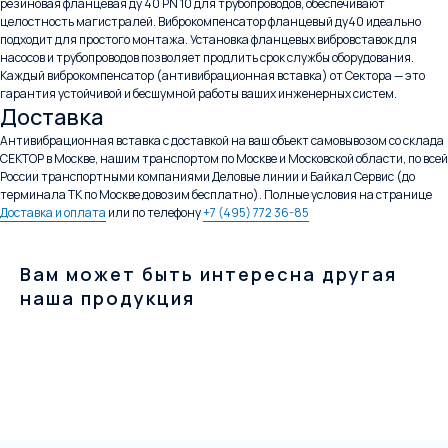
резиновая фланцевая ду 40 PN 10 для трубопроводов, обеспечивают
целостность магистралей. Виброкомпенсатор фланцевый ду40 идеально
подходит для простого монтажа. Установка фланцевых вибровставок для
насосов и трубопроводов позволяет продлить срок службы оборудования.
Каждый виброкомпенсатор (антивибрационная вставка) от Сектора — это
гарантия устойчивой и бесшумной работы ваших инженерных систем.
Доставка
Антивибрационная вставка с доставкой на ваш объект самовывозом со склада
СЕКТОР в Москве, нашим транспортом по Москве и Московской области, по всей
России транспортными компаниями Деловые линии и Байкал Сервис (до
терминала ТК по Москве довозим бесплатно). Полные условия на странице
Доставка и оплата
или по телефону
+7 (495) 772 36-85
Вам может быть интересна другая
наша продукция