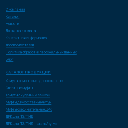
О компании
Каталог
Новости
Доставка и оплата
Контактная информация
Договор поставки
Политика обработки персональных данных
Блог
КАТАЛОГ ПРОДУКЦИИ
Хомуты ремонтные односоставные
Свёртные муфты
Хомуты с чугунным замком
Муфты двухсоставные чугун
Муфты соединительные ДРК
ДРК для ПЭ/ПНД
ДРК для ПЭ/ПНД — сталь/чугун