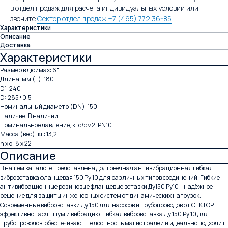
в отдел продаж для расчета индивидуальных условий или
звоните
Сектор отдел продаж +7 (495) 772 36-85
.
Характеристики
Описание
Доставка
Характеристики
Размер в дюймах: 6"
Длина, мм (L): 180
D1: 240
D: 285±0,5
Номинальный диаметр (DN): 150
Наличие: В наличии
Номинальное давление, кгс/см2: PN10
Масса (вес), кг: 13,2
n x d: 8 x 22
Описание
В нашем каталоге представлена долговечная антивибрационная гибкая
вибровставка фланцевая 150 Ру 10 для различных типов соединений. Гибкие
антивибрационные резиновые фланцевые вставки Ду150 Ру10 – надёжное
решение для защиты инженерных систем от динамических нагрузок.
Современные вибровставки Ду 150 для насосов и трубопроводов от СЕКТОР
эффективно гасят шум и вибрацию. Гибкая вибровставка Ду 150 Ру 10 для
трубопроводов, обеспечивают целостность магистралей и идеально подходит