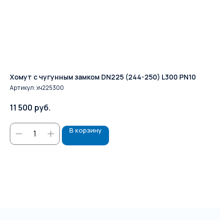
Хомут с чугунным замком DN225 (244-250) L300 PN10
ПФ
Артикул:
хч225300
Ар
11 500
руб.
8 
В корзину