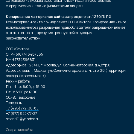
Самовывоз из Москвы и доставка по всей России. Работаем как
с юридическими, так и с физическими лицами.
Копирование материалов сайта запрещено ст. 1270 ГК РФ
Все материалы сайта принадлежат ООО «Сектор». Копирование и иное
использование без разрешения правообладателя запрещено и влечёт
ответственность, предусмотренную действующим
законодательством.
ООО «Сектор»
ОГРН 5167746487585
ИНН 7734396831
Адрес офиса: 125413, г.Москва, ул. Солнечногорская, д.4,стр.6
Адрес склада: г. Москва, ул. Солнечногорская, д. 4, стр. 20 (территория
завода «Моссельмаш»)
Режим работы:
Пн.-Чт.: с 8:00 до 18:00
Пт.: с 8:00 до 17:00
Сб.-Вс.: выходные
Телефоны:
+7 (495) 772-36-85
+7 (977) 852-77-27
sektor01@yandex.ru
Создание сайта