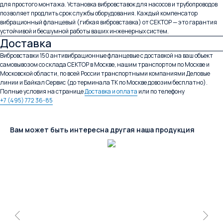
для простого монтажа. Установка вибровставок для насосов и трубопроводов
позволяет продлить срок службы оборудования. Каждый компенсатор
вибрационный фланцевый (гибкая вибровставка) от СЕКТОР — это гарантия
устойчивой и бесшумной работы ваших инженерных систем.
Доставка
Вибровставки 150 антивибрационные фланцевые с доставкой на ваш объект
самовывозом со склада СЕКТОР в Москве, нашим транспортом по Москве и
Московской области, по всей России транспортными компаниями Деловые
линии и Байкал Сервис (до терминала ТК по Москве довозим бесплатно).
Полные условия на странице
Доставка и оплата
или по телефону
+7 (495) 772 36-85
Вам может быть интересна другая наша продукция