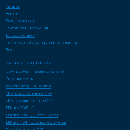
Каталог
Новости
Доставка и оплата
Контактная информация
Договор поставки
Политика обработки персональных данных
Блог
КАТАЛОГ ПРОДУКЦИИ
Хомуты ремонтные односоставные
Свёртные муфты
Хомуты с чугунным замком
Муфты двухсоставные чугун
Муфты соединительные ДРК
ДРК для ПЭ/ПНД
ДРК для ПЭ/ПНД — сталь/чугун
ДРК для ПЭ/ПНД, большие диаметры
Патрубок адаптер ПФРК