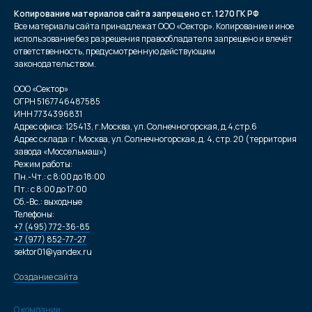
Копирование материалов сайта запрещено ст. 1270 ГК РФ
Все материалы сайта принадлежат ООО «Сектор». Копирование и иное
использование без разрешения правообладателя запрещено и влечёт
ответственность, предусмотренную действующим
законодательством.
ООО «Сектор»
ОГРН 5167746487585
ИНН 7734396831
Адрес офиса: 125413, г.Москва, ул. Солнечногорская, д.4,стр.6
Адрес склада: г. Москва, ул. Солнечногорская, д. 4, стр. 20 (территория
завода «Моссельмаш»)
Режим работы:
Пн.-Чт.: с 8:00 до 18:00
Пт.: с 8:00 до 17:00
Сб.-Вс.: выходные
Телефоны:
+7 (495) 772-36-85
+7 (977) 852-77-27
sektor01@yandex.ru
Создание сайта
О компании