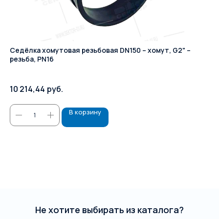
Седёлка хомутовая резьбовая DN150 – хомут, G2" –
Кл
резьба, PN16
DN
Це
10 214,44
руб.
В корзину
Не хотите выбирать из каталога?