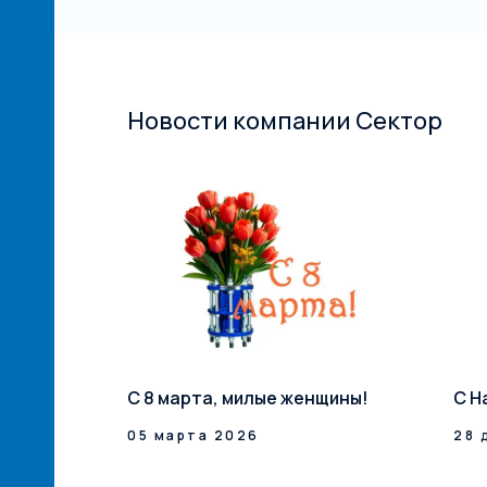
Новости компании Сектор
й сети
С 8 марта, милые женщины!
С Н
илерская
05 марта 2026
28 
ксТрейд» –