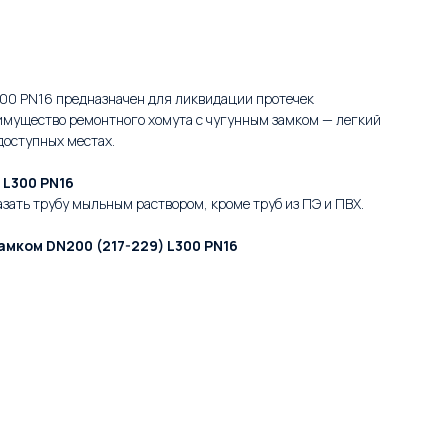
00 PN16 предназначен для ликвидации протечек
еимущество ремонтного хомута с чугунным замком — легкий
доступных местах.
 L300 PN16
зать трубу мыльным раствором, кроме труб из ПЭ и ПВХ.
мком DN200 (217-229) L300 PN16