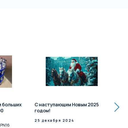
и больших
С наступающим Новым 2025
Ра
00
годом!
кл
Усп
25 декабря 2024
 PN16
до 