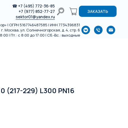
☎
+7 (495) 772-36-85
+7 (977) 852-77-27
ЗАКАЗАТЬ
sektor01@yandex.ru
р» | ОГРН 5167746487585 | ИНН 7734396831
г. Москва, ул. Солнечногорская, д. 4, стр. 6
:00 | Пт.: с 8:00 до 17:00 | Сб.-Вс.: выходные
 (217-229) L300 PN16