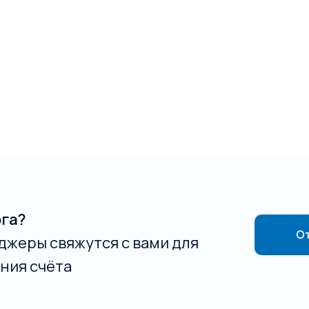
ога?
От
джеры свяжутся с вами для
ния счёта