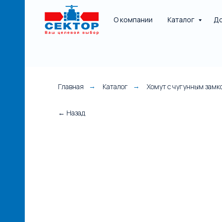
О компании
Каталог
До
Главная
Каталог
Хомут с чугунным замк
→
→
НАЯ
← Назад
е