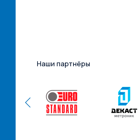
ий
ам! ...
Наши партнёры