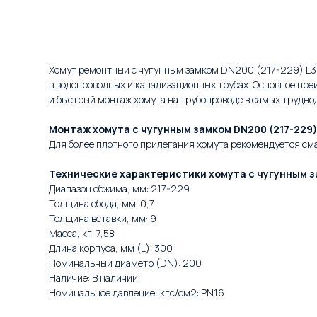
В корзину
Хомут ремонтный с чугунным замком DN200 (217-229) L3
в водопроводных и канализационных трубах. Основное пр
и быстрый монтаж хомута на трубопроводе в самых трудно
Монтаж хомута с чугунным замком DN200 (217-229)
Для более плотного прилегания хомута рекомендуется сма
Технические характеристики хомута с чугунным за
Диапазон обжима, мм: 217-229
Толщина обода, мм: 0,7
Толщина вставки, мм: 9
Масса, кг: 7,58
Длина корпуса, мм (L): 300
Номинальный диаметр (DN): 200
Наличие: В наличии
Номинальное давление, кгс/см2: PN16