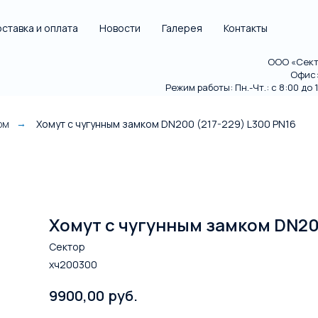
ставка и оплата
Новости
Галерея
Контакты
ООО «Секто
Офис: 
Режим работы: Пн.-Чт.: с 8:00 до 18
ом
Хомут с чугунным замком DN200 (217-229) L300 PN16
→
Хомут с чугунным замком DN200
Сектор
хч200300
руб.
9900,00