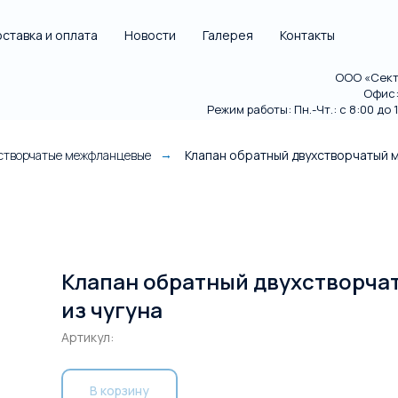
ставка и оплата
Новости
Галерея
Контакты
ООО «Секто
Офис: 
Режим работы: Пн.-Чт.: с 8:00 до 18
хстворчатые межфланцевые
Клапан обратный двухстворчатый 
→
Клапан обратный двухстворча
из чугуна
Артикул:
В корзину