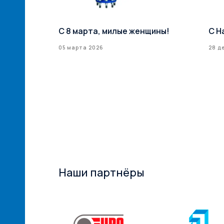
й сети
С 8 марта, милые женщины!
С Н
илерская
05 марта 2026
28 д
ксТрейд» –
ий
ам! ...
Наши партнёры