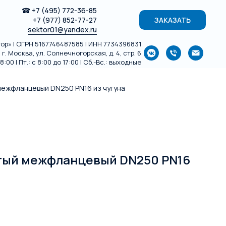
☎
+7 (495) 772-36-85
+7 (977) 852-77-27
ЗАКАЗАТЬ
sektor01@yandex.ru
р» | ОГРН 5167746487585 | ИНН 7734396831
г. Москва, ул. Солнечногорская, д. 4, стр. 6
:00 | Пт.: с 8:00 до 17:00 | Сб.-Вс.: выходные
межфланцевый DN250 PN16 из чугуна
тый межфланцевый DN250 PN16