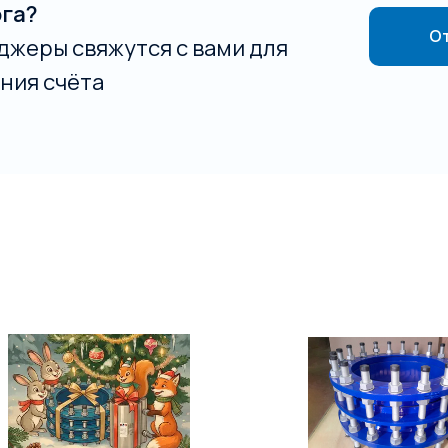
ога?
От
джеры свяжутся с вами для
ния счёта