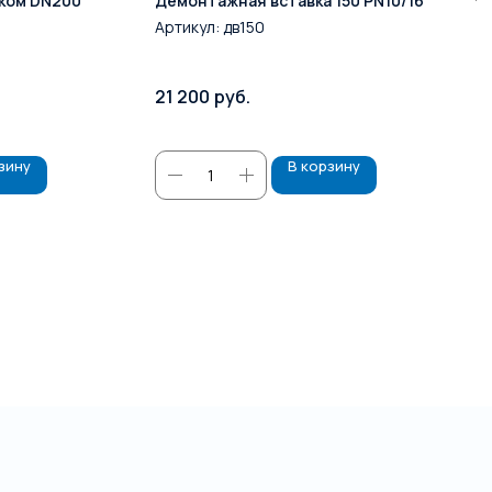
мком DN200
Демонтажная вставка 150 PN10/16
Артикул:
дв150
21 200
руб.
зину
В корзину