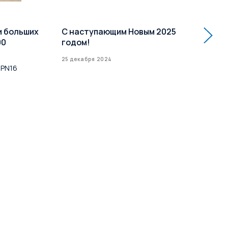
и больших
С наступающим Новым 2025
Ра
00
годом!
кл
Усп
25 декабря 2024
 PN16
до 
16 д