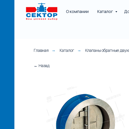
О компании
Каталог
До
Главная
Каталог
Клапаны обратные дву
→
→
НАЯ
← Назад
е