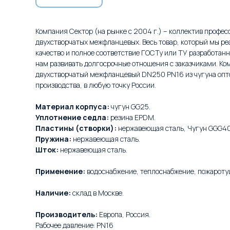
Компания Сектор (на рынке с 2004 г.) – коллектив профес
двухстворчатых межфланцевых. Весь товар, который мы р
качество и полное соответствие ГОСТу или ТУ разработан
нам развивать долгосрочные отношения с заказчиками. Ко
двухстворчатый межфланцевый DN250 PN16 из чугуна опт
производства, в любую точку России.
Материал корпуса:
чугун GG25.
Уплотнение седла:
резина EPDM.
Пластины (створки):
нержавеющая сталь, Чугун GGG40
Пружина:
нержавеющая сталь.
Шток:
нержавеющая сталь.
Применение:
водоснабжение, теплоснабжение, пожароту
Наличие:
склад в Москве.
Производитель:
Европа, Россия.
Рабочее давление: PN16