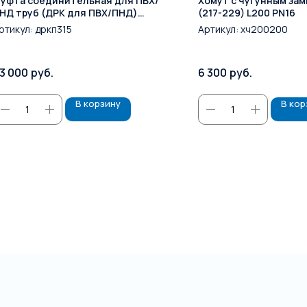
уфта соединительная для ПВХ/
Хомут с чугунным за
НД труб (ДРК для ПВХ/ПНД)
(217-229) L200 PN16
N300 (315) PN10/16
ртикул:
дркп315
Артикул:
хч200200
3 000
руб.
6 300
руб.
В корзину
В кор