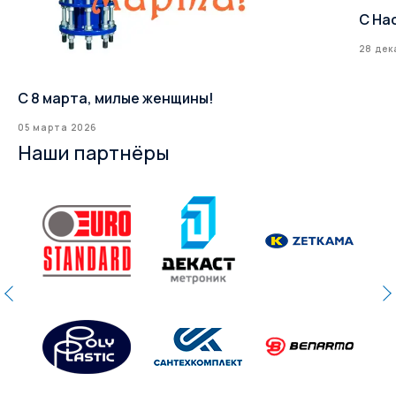
С На
28 дек
С 8 марта, милые женщины!
05 марта 2026
Наши партнёры