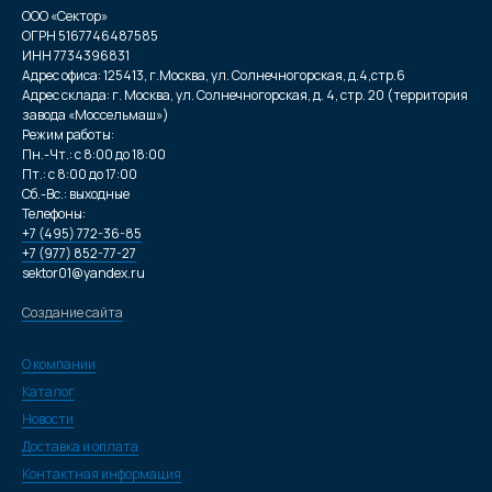
ООО «Сектор»
ОГРН 5167746487585
ИНН 7734396831
Адрес офиса: 125413, г.Москва, ул. Солнечногорская, д.4,стр.6
Адрес склада: г. Москва, ул. Солнечногорская, д. 4, стр. 20 (территория
завода «Моссельмаш»)
Режим работы:
Пн.-Чт.: с 8:00 до 18:00
Пт.: с 8:00 до 17:00
Сб.-Вс.: выходные
Телефоны:
+7 (495) 772-36-85
+7 (977) 852-77-27
sektor01@yandex.ru
Создание сайта
О компании
Каталог
Новости
Доставка и оплата
Контактная информация