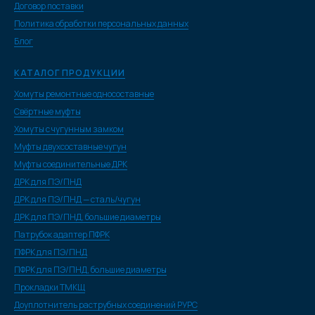
Договор поставки
Политика обработки персональных данных
Блог
КАТАЛОГ ПРОДУКЦИИ
Хомуты ремонтные односоставные
Свёртные муфты
Хомуты с чугунным замком
Муфты двухсоставные чугун
Муфты соединительные ДРК
ДРК для ПЭ/ПНД
ДРК для ПЭ/ПНД — сталь/чугун
ДРК для ПЭ/ПНД, большие диаметры
Патрубок адаптер ПФРК
ПФРК для ПЭ/ПНД
ПФРК для ПЭ/ПНД, большие диаметры
Прокладки ТМКЩ
Доуплотнитель раструбных соединений РУРС