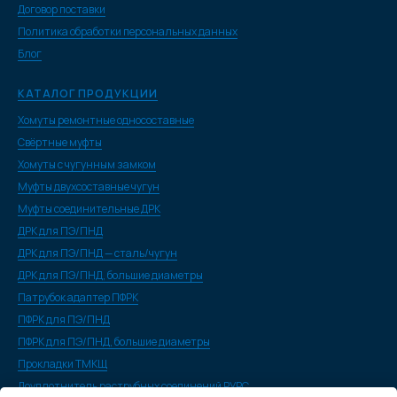
Договор поставки
Политика обработки персональных данных
Блог
КАТАЛОГ ПРОДУКЦИИ
Хомуты ремонтные односоставные
Свёртные муфты
Хомуты с чугунным замком
Муфты двухсоставные чугун
Муфты соединительные ДРК
ДРК для ПЭ/ПНД
ДРК для ПЭ/ПНД — сталь/чугун
ДРК для ПЭ/ПНД, большие диаметры
Патрубок адаптер ПФРК
ПФРК для ПЭ/ПНД
ПФРК для ПЭ/ПНД, большие диаметры
Прокладки ТМКЩ
Доуплотнитель раструбных соединений РУРС