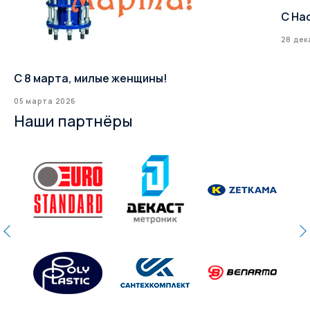
С На
28 дек
С 8 марта, милые женщины!
05 марта 2026
Наши партнёры