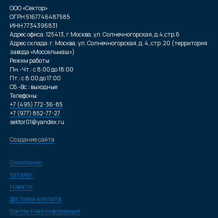
ООО «Сектор»
ОГРН 5167746487585
ИНН 7734396831
Адрес офиса: 125413, г.Москва, ул. Солнечногорская, д.4,стр.6
Адрес склада: г. Москва, ул. Солнечногорская, д. 4, стр. 20 (территория
завода «Моссельмаш»)
Режим работы:
Пн.-Чт.: с 8:00 до 18:00
Пт.: с 8:00 до 17:00
Сб.-Вс.: выходные
Телефоны:
+7 (495) 772-36-85
+7 (977) 852-77-27
sektor01@yandex.ru
Создание сайта
О компании
Каталог
Новости
Доставка и оплата
Контактная информация