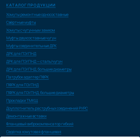
КАТАЛОГ ПРОДУКЦИИ
Хомуты ремонтные односоставные
Свёртные муфты
Хомуты с чугунным замком
Муфты двухсоставные чугун
Муфты соединительные ДРК
ДРК для ПЭ/ПНД
ДРК для ПЭ/ПНД — сталь/чугун
ДРК для ПЭ/ПНД, большие диаметры
Патрубок адаптер ПФРК
ПФРК для ПЭ/ПНД
ПФРК для ПЭ/ПНД, большие диаметры
Прокладки ТМКЩ
Доуплотнитель раструбных соединений РУРС
Демонтажные вставки
Фланцевый виброкомпенсатор гибкий
Седёлка хомутовая фланцевая
Седёлка хомутовая резьбовая