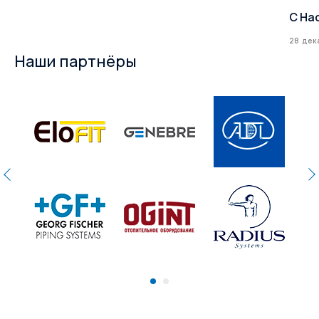
С На
28 дек
Наши партнёры