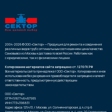
2004-2026 © ООО «Сектор» — Продукция для ремонта и соединения
различных видов труб с оптимальным соотношением цена/качество.
Самовывоз из Москвы и доставка по всей России. Работаем как
с юридическими, так и с физическими лицами.
Копирование материалов сайта запрещено ст. 1270 ГК РФ
Все материалы сайта принадлежат ООО «Сектор». Копирование и иное
использование без разрешения правообладателя запрещено и влечёт
ответственность, предусмотренную действующим
законодательством.
ООО «Сектор»
ОГРН 5167746487585
ИНН 7734396831
Адрес офиса: 125413, г.Москва, ул. Солнечногорская, д.4,стр.6
Адрес склада: г. Москва, ул. Солнечногорская, д. 4, стр. 20 (территория