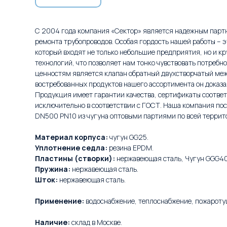
С 2004 года компания «Сектор» является надежным партн
ремонта трубопроводов. Особая гордость нашей работы – э
который входят не только небольшие предприятия, но и к
технологий, что позволяет нам тонко чувствовать потреб
ценностям является клапан обратный двухстворчатый меж
востребованных продуктов нашего ассортимента он доказа
Продукция имеет гарантии качества, сертификаты соответ
исключительно в соответствии с ГОСТ. Наша компания по
DN500 PN10 из чугуна оптовыми партиями по всей террито
Материал корпуса:
чугун GG25.
Уплотнение седла:
резина EPDM.
Пластины (створки):
нержавеющая сталь, Чугун GGG40
Пружина:
нержавеющая сталь.
Шток:
нержавеющая сталь.
Применение:
водоснабжение, теплоснабжение, пожароту
Наличие:
склад в Москве.