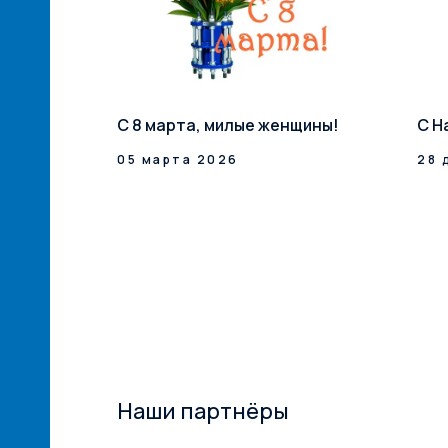
й сети
С 8 марта, милые женщины!
С Н
илерская
05 марта 2026
28 
ксТрейд» –
ий
ам! ...
Наши партнёры