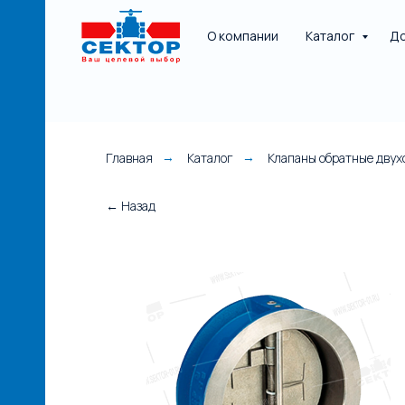
О компании
Каталог
До
Главная
Каталог
Клапаны обратные дву
→
→
НАЯ
← Назад
е