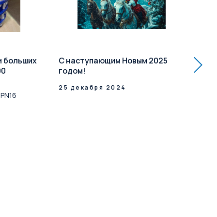
и больших
С наступающим Новым 2025
Ра
00
годом!
кл
Усп
25 декабря 2024
 PN16
до 
16