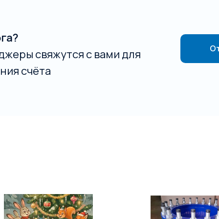
ога?
От
джеры свяжутся с вами для
ния счёта