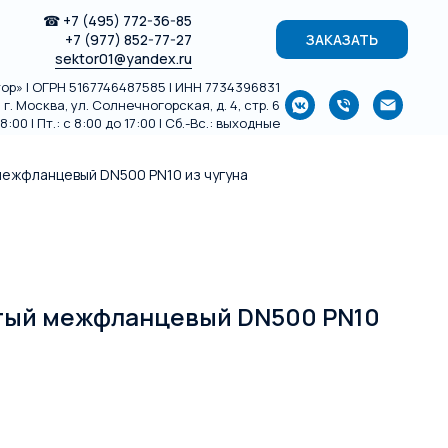
☎
+7 (495) 772-36-85
+7 (977) 852-77-27
ЗАКАЗАТЬ
sektor01@yandex.ru
р» | ОГРН 5167746487585 | ИНН 7734396831
г. Москва, ул. Солнечногорская, д. 4, стр. 6
:00 | Пт.: с 8:00 до 17:00 | Сб.-Вс.: выходные
межфланцевый DN500 PN10 из чугуна
атый межфланцевый DN500 PN10