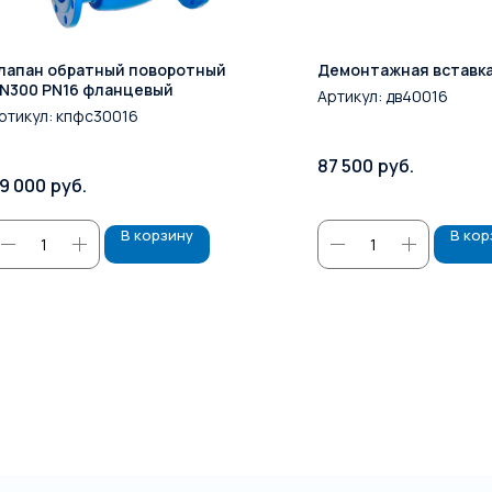
лапан обратный поворотный
Демонтажная вставка
N300 PN16 фланцевый
Артикул:
дв40016
ртикул:
кпфс30016
87 500
руб.
9 000
руб.
В корзину
В кор