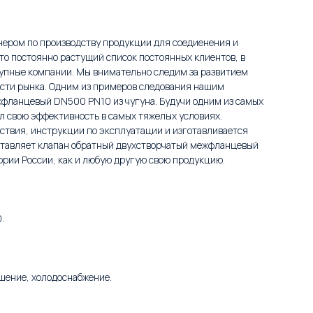
ером по производству продукции для соедиенения и
то постоянно растущий список постоянных клиентов, в
рупные компании. Мы внимательно следим за развитием
ности рынка. Одним из примеров следования нашим
фланцевый DN500 PN10 из чугуна. Будучи одним из самых
л свою эффективность в самых тяжелых условиях.
ствия, инструкции по эксплуатации и изготавливается
ставляет клапан обратный двухстворчатый межфланцевый
рии России, как и любую другую свою продукцию.
.
шение, холодоснабжение.