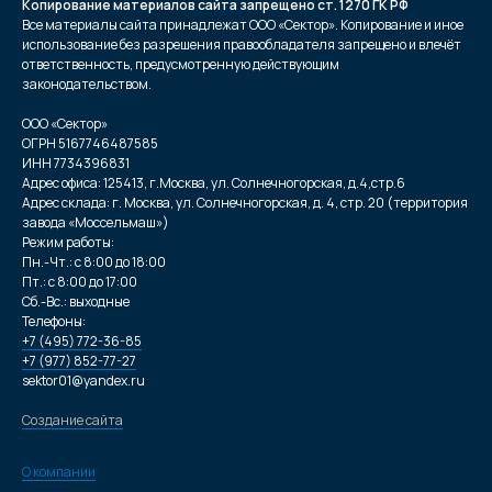
Копирование материалов сайта запрещено ст. 1270 ГК РФ
Все материалы сайта принадлежат ООО «Сектор». Копирование и иное
использование без разрешения правообладателя запрещено и влечёт
ответственность, предусмотренную действующим
законодательством.
ООО «Сектор»
ОГРН 5167746487585
ИНН 7734396831
Адрес офиса: 125413, г.Москва, ул. Солнечногорская, д.4,стр.6
Адрес склада: г. Москва, ул. Солнечногорская, д. 4, стр. 20 (территория
завода «Моссельмаш»)
Режим работы:
Пн.-Чт.: с 8:00 до 18:00
Пт.: с 8:00 до 17:00
Сб.-Вс.: выходные
Телефоны:
+7 (495) 772-36-85
+7 (977) 852-77-27
sektor01@yandex.ru
Создание сайта
О компании