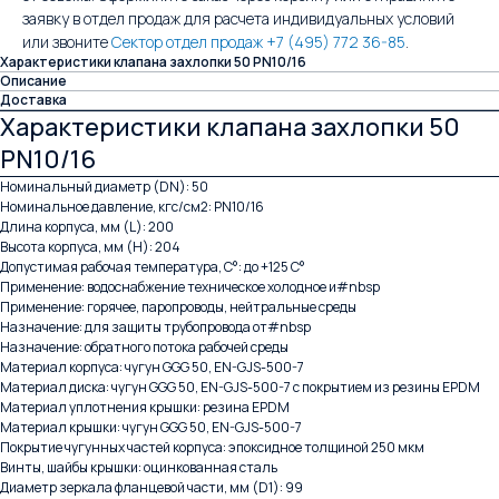
заявку в отдел продаж для расчета индивидуальных условий
или звоните
Сектор отдел продаж +7 (495) 772 36-85
.
Характеристики клапана захлопки 50 PN10/16
Описание
Доставка
Характеристики клапана захлопки 50
PN10/16
Номинальный диаметр (DN): 50
Номинальное давление, кгс/см2: PN10/16
Длина корпуса, мм (L): 200
Высота корпуса, мм (H): 204
Допустимая рабочая температура, С°: до +125 С°
Применение: водоснабжение техническое холодное и#nbsp
Применение: горячее, паропроводы, нейтральные среды
Назначение: для защиты трубопровода от#nbsp
Назначение: обратного потока рабочей среды
Материал корпуса: чугун GGG 50, EN-GJS-500-7
Материал диска: чугун GGG 50, EN-GJS-500-7 с покрытием из резины EPDM
Материал уплотнения крышки: резина EPDM
Материал крышки: чугун GGG 50, EN-GJS-500-7
Покрытие чугунных частей корпуса: эпоксидное толщиной 250 мкм
Винты, шайбы крышки: оцинкованная сталь
Диаметр зеркала фланцевой части, мм (D1): 99