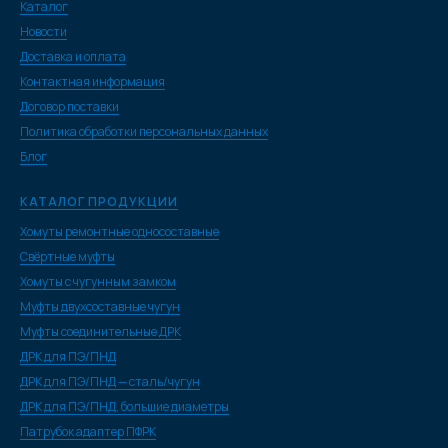
Каталог
Новости
Доставка и оплата
Контактная информация
Договор поставки
Политика обработки персональных данных
Блог
КАТАЛОГ ПРОДУКЦИИ
Хомуты ремонтные односоставные
Свёртные муфты
Хомуты с чугунным замком
Муфты двухсоставные чугун
Муфты соединительные ДРК
ДРК для ПЭ/ПНД
ДРК для ПЭ/ПНД — сталь/чугун
ДРК для ПЭ/ПНД, большие диаметры
Патрубок адаптер ПФРК