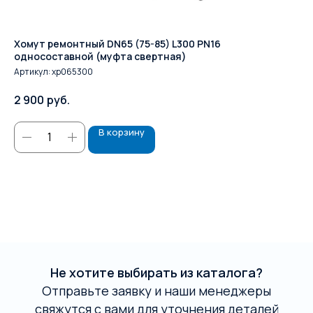
Хомут ремонтный DN65 (75-85) L300 PN16
Му
односоставной (муфта свертная)
PN
Артикул:
хр065300
Ар
2 900
руб.
10
В корзину
Не хотите выбирать из каталога?
Отправьте заявку и наши менеджеры
свяжутся с вами для уточнения деталей