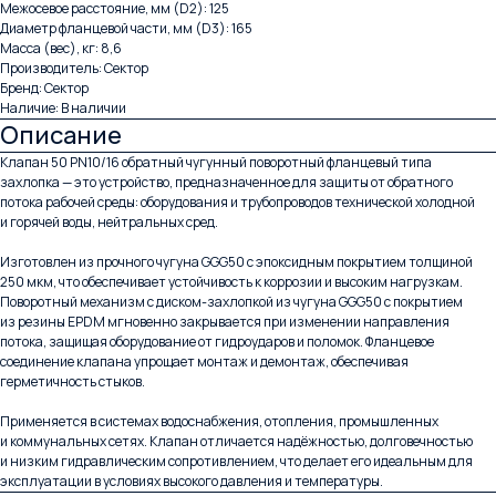
Межосевое расстояние, мм (D2): 125
Диаметр фланцевой части, мм (D3): 165
Масса (вес), кг: 8,6
Производитель: Сектор
Бренд: Сектор
Наличие: В наличии
Описание
Клапан 50 PN10/16 обратный чугунный поворотный фланцевый типа
захлопка — это устройство, предназначенное для защиты от обратного
потока рабочей среды: оборудования и трубопроводов технической холодной
и горячей воды, нейтральных сред.
Изготовлен из прочного чугуна GGG50 с эпоксидным покрытием толщиной
250 мкм, что обеспечивает устойчивость к коррозии и высоким нагрузкам.
Поворотный механизм с диском-захлопкой из чугуна GGG50 с покрытием
из резины EPDM мгновенно закрывается при изменении направления
потока, защищая оборудование от гидроударов и поломок. Фланцевое
соединение клапана упрощает монтаж и демонтаж, обеспечивая
герметичность стыков.
Применяется в системах водоснабжения, отопления, промышленных
и коммунальных сетях. Клапан отличается надёжностью, долговечностью
и низким гидравлическим сопротивлением, что делает его идеальным для
эксплуатации в условиях высокого давления и температуры.