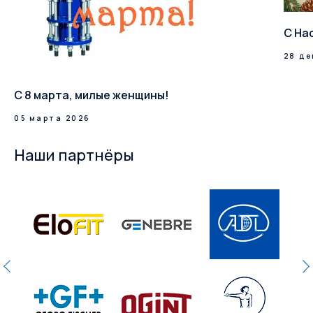
С На
28 де
С 8 марта, милые женщины!
05 марта 2026
Наши партнёры