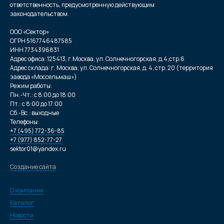
ответственность, предусмотренную действующим
законодательством.
ООО «Сектор»
ОГРН 5167746487585
ИНН 7734396831
Адрес офиса: 125413, г.Москва, ул. Солнечногорская, д.4,стр.6
Адрес склада: г. Москва, ул. Солнечногорская, д. 4, стр. 20 (территория
завода «Моссельмаш»)
Режим работы:
Пн.-Чт.: с 8:00 до 18:00
Пт.: с 8:00 до 17:00
Сб.-Вс.: выходные
Телефоны:
+7 (495) 772-36-85
+7 (977) 852-77-27
sektor01@yandex.ru
Создание сайта
О компании
Каталог
Новости