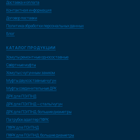
Доставка и оплата
Контактная информация
Договор поставки
Политика обработки персональных данных
Блог
КАТАЛОГ ПРОДУКЦИИ
Хомуты ремонтные односоставные
Свёртные муфты
Хомуты с чугунным замком
Муфты двухсоставные чугун
Муфты соединительные ДРК
ДРК для ПЭ/ПНД
ДРК для ПЭ/ПНД — сталь/чугун
ДРК для ПЭ/ПНД, большие диаметры
Патрубок адаптер ПФРК
ПФРК для ПЭ/ПНД
ПФРК для ПЭ/ПНД, большие диаметры