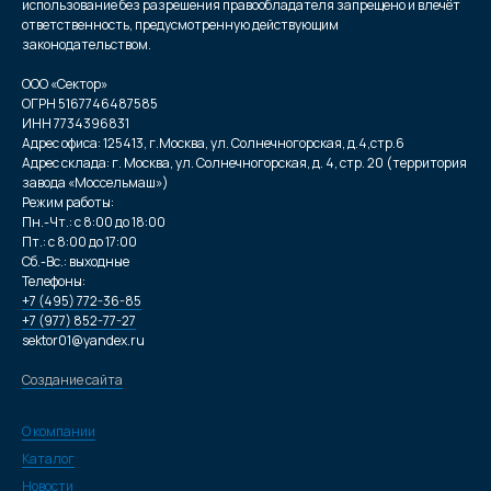
использование без разрешения правообладателя запрещено и влечёт
ответственность, предусмотренную действующим
законодательством.
ООО «Сектор»
ОГРН 5167746487585
ИНН 7734396831
Адрес офиса: 125413, г.Москва, ул. Солнечногорская, д.4,стр.6
Адрес склада: г. Москва, ул. Солнечногорская, д. 4, стр. 20 (территория
завода «Моссельмаш»)
Режим работы:
Пн.-Чт.: с 8:00 до 18:00
Пт.: с 8:00 до 17:00
Сб.-Вс.: выходные
Телефоны:
+7 (495) 772-36-85
+7 (977) 852-77-27
sektor01@yandex.ru
Создание сайта
О компании
Каталог
Новости