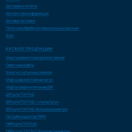
Доставка и оплата
Контактная информация
Договор поставки
Политика обработки персональных данных
Блог
КАТАЛОГ ПРОДУКЦИИ
Хомуты ремонтные односоставные
Свёртные муфты
Хомуты с чугунным замком
Муфты двухсоставные чугун
Муфты соединительные ДРК
ДРК для ПЭ/ПНД
ДРК для ПЭ/ПНД — сталь/чугун
ДРК для ПЭ/ПНД, большие диаметры
Патрубок адаптер ПФРК
ПФРК для ПЭ/ПНД
ПФРК для ПЭ/ПНД, большие диаметры