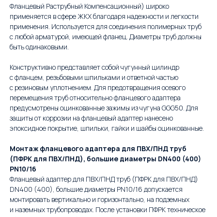
Фланцевый Раструбный Компенсационный) широко
применяется в сфере ЖКХ благодаря надежности и легкости
применения. Используется для соединения полимерных труб
с любой арматурой, имеющей фланец. Диаметры труб должны
быть одинаковыми.
Конструктивно представляет собой чугунный цилиндр
с фланцем, резьбовыми шпильками и ответной частью
с резиновым уплотнением. Для предотвращения осевого
перемещения труб относительно фланцевого адаптера
предусмотрены оцинкованные зажимы из чугуна GGG50. Для
защиты от коррозии на фланцевый адаптер нанесено
эпоксидное покрытие, шпильки, гайки и шайбы оцинкованные.
Монтаж фланцевого адаптера для ПВХ/ПНД труб
(ПФРК для ПВХ/ПНД), большие диаметры DN400 (400)
PN10/16
Фланцевый адаптер для ПВХ/ПНД труб (ПФРК для ПВХ/ПНД)
DN400 (400), большие диаметры PN10/16 допускается
монтировать вертикально и горизонтально, на подземных
и наземных трубопроводах. После установки ПФРК техническое