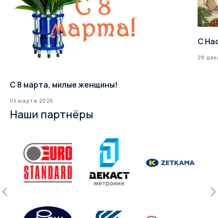
С На
28 дек
С 8 марта, милые женщины!
05 марта 2026
Наши партнёры