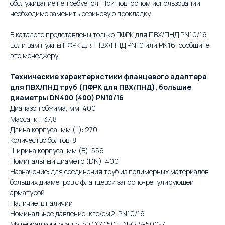
обслуживание не требуется. При повторном использовании
необходимо заменить резиновую прокладку.
В каталоге представлены только ПФРК для ПВХ/ПНД PN10/16.
Если вам нужны ПФРК для ПВХ/ПНД PN10 или PN16, сообщите
это менеджеру.
Технические характеристики фланцевого адаптера
для ПВХ/ПНД труб (ПФРК для ПВХ/ПНД), большие
диаметры DN400 (400) PN10/16
Диапазон обжима, мм: 400
Масса, кг: 37,8
Длина корпуса, мм (L): 270
Количество болтов: 8
Ширина корпуса, мм (B): 556
Номинальный диаметр (DN): 400
Назначение: для соединения труб из полимерных материалов
больших диаметров с фланцевой запорно-регулирующей
арматурой
Наличие: в наличии
Номинальное давление, кгс/см2: PN10/16
Материал корпуса: чугун GGG 50, EN-GJS-500-7