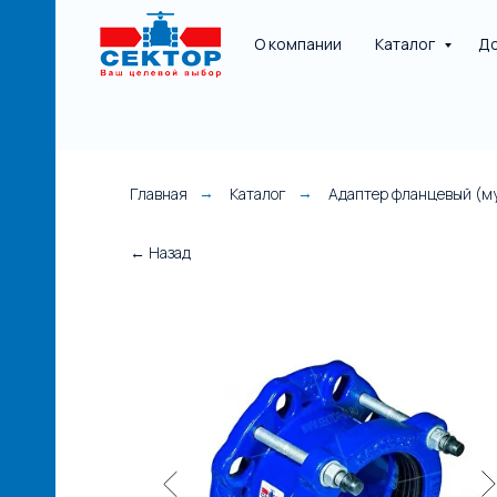
О компании
Каталог
До
Главная
Каталог
Адаптер фланцевый (м
→
→
НАЯ
← Назад
е