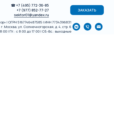
☎
+7 (495) 772-36-85
+7 (977) 852-77-27
ЗАКАЗАТЬ
sektor01@yandex.ru
р» | ОГРН 5167746487585 | ИНН 7734396831
г. Москва, ул. Солнечногорская, д. 4, стр. 6
:00 | Пт.: с 8:00 до 17:00 | Сб.-Вс.: выходные