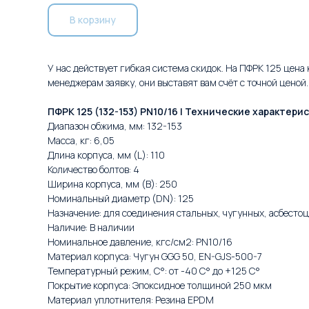
В корзину
У нас действует гибкая система скидок. На ПФРК 125 цена 
менеджерам заявку, они выставят вам счёт с точной ценой.
ПФРК 125 (132-153) PN10/16 | Технические характери
Диапазон обжима, мм: 132-153
Масса, кг: 6,05
Длина корпуса, мм (L): 110
Количество болтов: 4
Ширина корпуса, мм (B): 250
Номинальный диаметр (DN): 125
Назначение: для соединения стальных, чугунных, асбест
Наличие: В наличии
Номинальное давление, кгс/см2: PN10/16
Материал корпуса: Чугун GGG 50, EN-GJS-500-7
Температурный режим, С°: от -40 С° до +125 С°
Покрытие корпуса: Эпоксидное толщиной 250 мкм
Материал уплотнителя: Резина EPDM