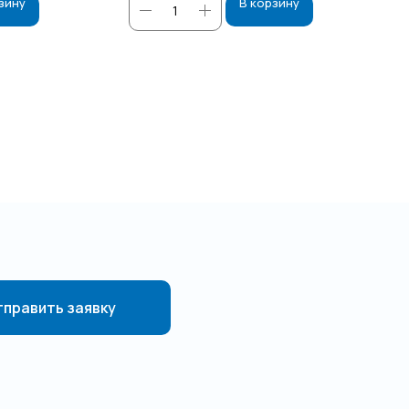
зину
В корзину
править заявку