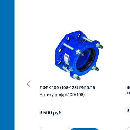
езьбовая
ПФРК 100 (108-128) PN10/16
Ф
езьба, PN16
г
Артикул:
пфрк100(108)
3
3 600
руб.