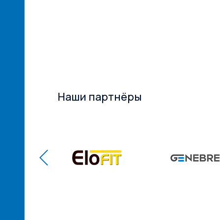
ий
ам! ...
Наши партнёры