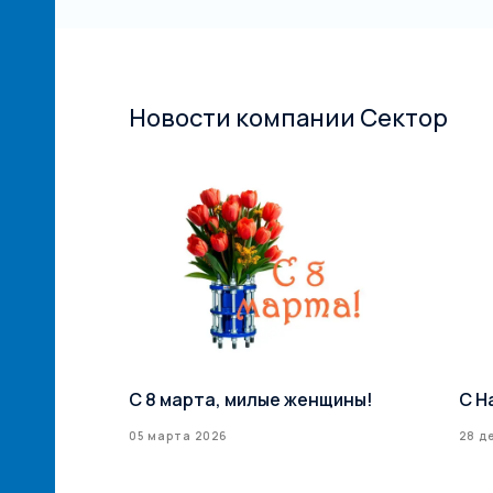
Новости компании Сектор
й сети
С 8 марта, милые женщины!
С Н
илерская
05 марта 2026
28 д
ксТрейд» –