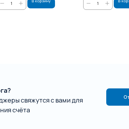
В корзину
В кор
ога?
От
джеры свяжутся с вами для
ния счёта