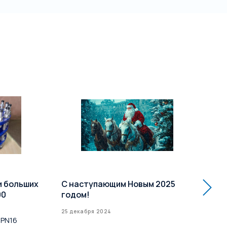
и больших
С наступающим Новым 2025
Ра
00
годом!
кл
Усп
25 декабря 2024
 PN16
до 