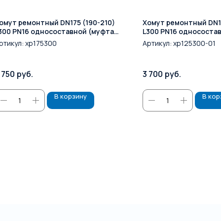
омут ремонтный DN175 (190-210)
Хомут ремонтный DN12
300 PN16 односоставной (муфта
L300 PN16 однососта
вертная)
свертная)
ртикул:
хр175300
Артикул:
хр125300-01
 750
руб.
3 700
руб.
В корзину
В кор