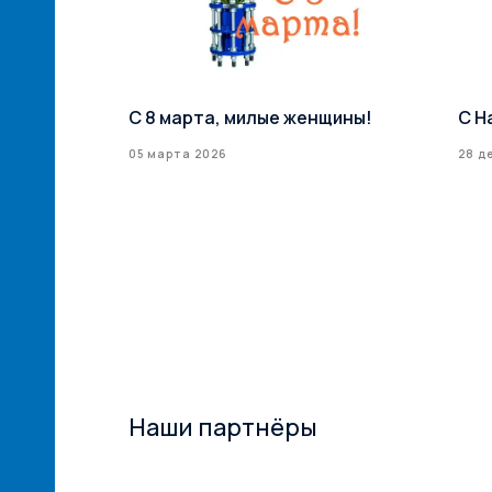
й сети
С 8 марта, милые женщины!
С Н
илерская
05 марта 2026
28 д
ксТрейд» –
ий
ам! ...
Наши партнёры