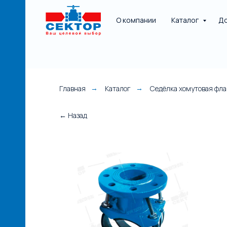
О компании
Каталог
До
Главная
Каталог
Седёлка хомутовая фл
→
→
НАЯ
← Назад
е