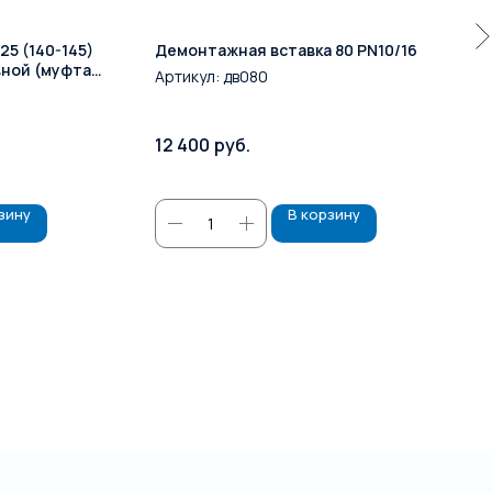
5 (140-145)
Демонтажная вставка 80 PN10/16
вной (муфта
Артикул:
дв080
12 400
руб.
зину
В корзину