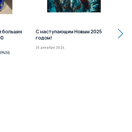
и больших
С наступающим Новым 2025
Ра
00
годом!
кл
Усп
25 декабря 2024
 PN16
до 
16 д