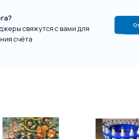
ога?
От
джеры свяжутся с вами для
ния счёта