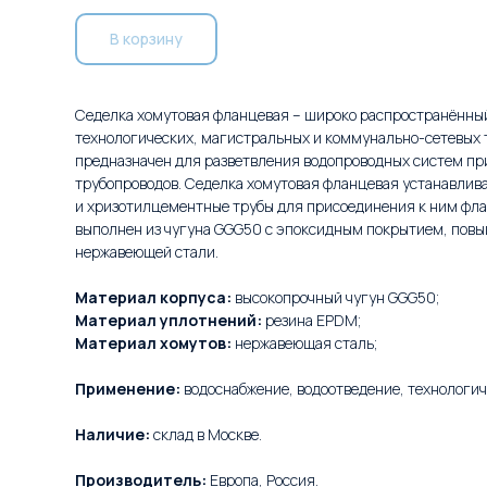
В корзину
Седелка хомутовая фланцевая – широко распространённы
технологических, магистральных и коммунально-сетевых 
предназначен для разветвления водопроводных систем п
трубопроводов. Седелка хомутовая фланцевая устанавлива
и хризотилцементные трубы для присоединения к ним фл
выполнен из чугуна GGG50 с эпоксидным покрытием, повы
нержавеющей стали.
Материал корпуса:
высокопрочный чугун GGG50;
Материал уплотнений:
резина EPDM;
Материал хомутов:
нержавеющая сталь;
Применение:
водоснабжение, водоотведение, технологи
Наличие:
склад в Москве.
Производитель:
Европа, Россия.