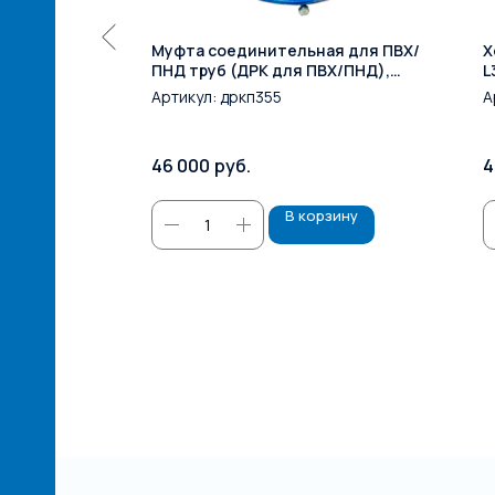
льная на
Муфта соединительная для ПВХ/
Х
н DN200
ПНД труб (ДРК для ПВХ/ПНД),
L
6
большие диаметры DN300 (355)
с
Артикул:
дркп355
А
PN10/16
46 000
руб.
4
зину
В корзину