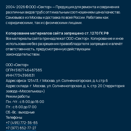
2004-2026 © ООО «Сектор» — Продукция для ремонта и соединения
различных видов труб с оптимальным соотношением цена/качество.
Самовывоз из Москвы и доставка по всей России. Работаем как
с юридическими, так и с физическими лицами.
Копирование материалов сайта запрещено ст. 1270 ГК РФ
Все материалы сайта принадлежат ООО «Сектор». Копирование и иное
использование без разрешения правообладателя запрещено и влечёт
ответственность, предусмотренную действующим
законодательством.
ООО «Сектор»
ОГРН 5167746487585
ИНН 7734396831
Адрес офиса: 125413, г.Москва, ул. Солнечногорская, д.4,стр.6
Адрес склада: г. Москва, ул. Солнечногорская, д. 4, стр. 20 (территория
завода «Моссельмаш»)
Режим работы:
Пн.-Чт.: с 8:00 до 18:00
Пт.: с 8:00 до 17:00
Сб.-Вс.: выходные
Телефоны:
+7 (495) 772-36-85
+7 (977) 852-77-27