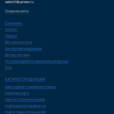
sektor01@yandex.ru
Создание сайта
О компании
Каталог
Новости
Доставка и оплата
Контактная информация
Договор поставки
Политика обработки персональных данных
Блог
КАТАЛОГ ПРОДУКЦИИ
Хомуты ремонтные односоставные
Свёртные муфты
Хомуты с чугунным замком
Муфты двухсоставные чугун
Муфты соединительные ДРК