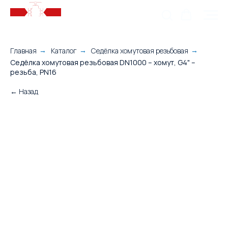
Главная
Каталог
Седёлка хомутовая резьбовая
→
→
→
Седёлка хомутовая резьбовая DN1000 – хомут, G4" –
резьба, PN16
← Назад