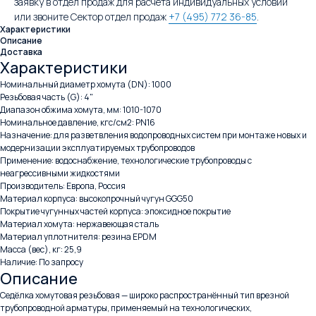
заявку в отдел продаж для расчета индивидуальных условий
или звоните Сектор отдел продаж
+7 (495) 772 36-85
.
Характеристики
Описание
Доставка
Характеристики
Номинальный диаметр хомута (DN): 1000
Резьбовая часть (G): 4"
Диапазон обжима хомута, мм: 1010-1070
Номинальное давление, кгс/см2: PN16
Назначение: для разветвления водопроводных систем при монтаже новых и
модернизации эксплуатируемых трубопроводов
Применение: водоснабжение, технологические трубопроводы с
неагрессивными жидкостями
Производитель: Европа, Россия
Материал корпуса: высокопрочный чугун GGG50
Покрытие чугунных частей корпуса: эпоксидное покрытие
Материал хомута: нержавеющая сталь
Материал уплотнителя: резина EPDM
Масса (вес), кг: 25,9
Наличие: По запросу
Описание
Седёлка хомутовая резьбовая — широко распространённый тип врезной
трубопроводной арматуры, применяемый на технологических,