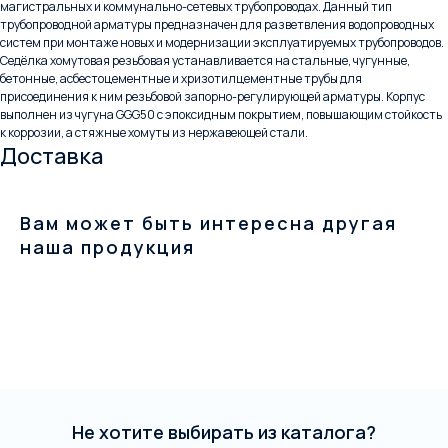
магистральных и коммунально-сетевых трубопроводах. Данный тип
трубопроводной арматуры предназначен для разветвления водопроводных
систем при монтаже новых и модернизации эксплуатируемых трубопроводов.
Седёлка хомутовая резьбовая устанавливается на стальные, чугунные,
бетонные, асбестоцементные и хризотилцементные трубы для
присоединения к ним резьбовой запорно-регулирующей арматуры. Корпус
выполнен из чугуна GGG50 с эпоксидным покрытием, повышающим стойкость
к коррозии, а стяжные хомуты из нержавеющей стали.
Доставка
Вам может быть интересна другая
наша продукция
Не хотите выбирать из каталога?