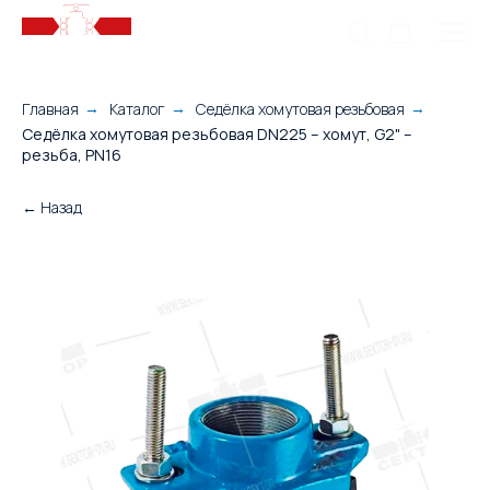
Главная
Каталог
Седёлка хомутовая резьбовая
→
→
→
Седёлка хомутовая резьбовая DN225 – хомут, G2" –
резьба, PN16
← Назад