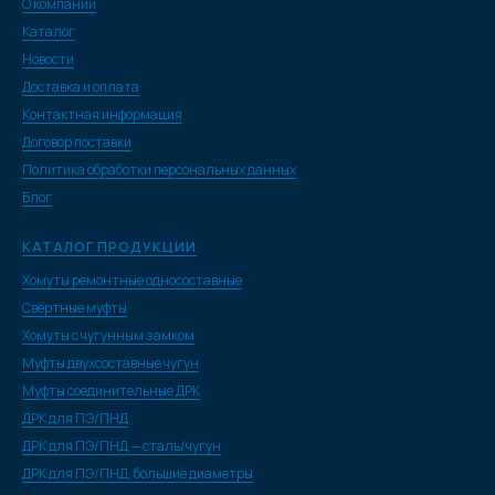
О компании
Каталог
Новости
Доставка и оплата
Контактная информация
Договор поставки
Политика обработки персональных данных
Блог
КАТАЛОГ ПРОДУКЦИИ
Хомуты ремонтные односоставные
Свёртные муфты
Хомуты с чугунным замком
Муфты двухсоставные чугун
Муфты соединительные ДРК
ДРК для ПЭ/ПНД
ДРК для ПЭ/ПНД — сталь/чугун
ДРК для ПЭ/ПНД, большие диаметры