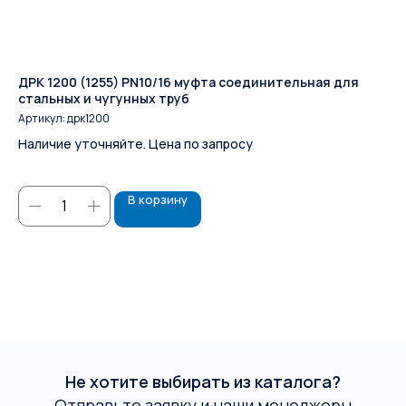
ДРК 1200 (1255) PN10/16 муфта соединительная для
ДР
стальных и чугунных труб
ст
Артикул:
дрк1200
Ар
Наличие уточняйте. Цена по запросу
На
В корзину
Не хотите выбирать из каталога?
Отправьте заявку и наши менеджеры