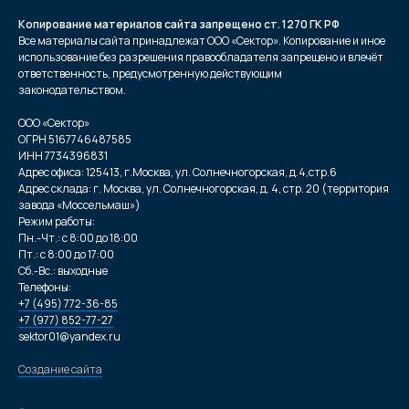
Копирование материалов сайта запрещено ст. 1270 ГК РФ
Все материалы сайта принадлежат ООО «Сектор». Копирование и иное
использование без разрешения правообладателя запрещено и влечёт
ответственность, предусмотренную действующим
законодательством.
ООО «Сектор»
ОГРН 5167746487585
ИНН 7734396831
Адрес офиса: 125413, г.Москва, ул. Солнечногорская, д.4,стр.6
Адрес склада: г. Москва, ул. Солнечногорская, д. 4, стр. 20 (территория
завода «Моссельмаш»)
Режим работы:
Пн.-Чт.: с 8:00 до 18:00
Пт.: с 8:00 до 17:00
Сб.-Вс.: выходные
Телефоны:
+7 (495) 772-36-85
+7 (977) 852-77-27
sektor01@yandex.ru
Создание сайта