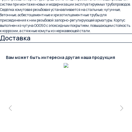
систем при монтаже новых и модернизации эксплуатируемых трубопроводов.
Седёлка хомутовая резьбовая устанавливается на стальные, чугунные,
бетонные, асбестоцементные и хризотилцементные трубы для
присоединения к ним резьбовой запорно-регулирующей арматуры. Корпус
выполнен из чугуна GGG50 с эпоксидным покрытием, повышающим стойкость
к коррозии, а стяжные хомуты из нержавеющей стали.
Доставка
Вам может быть интересна другая наша продукция