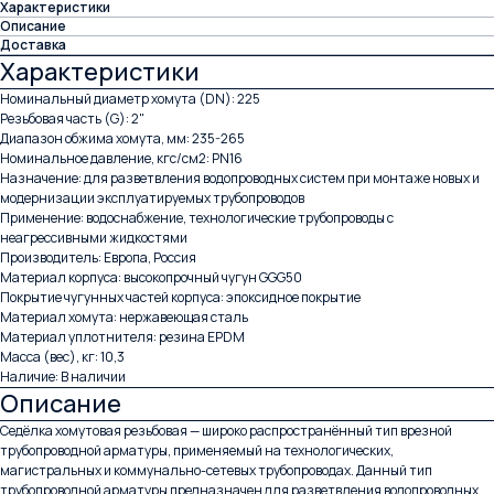
Характеристики
Описание
Доставка
Характеристики
Номинальный диаметр хомута (DN): 225
Резьбовая часть (G): 2"
Диапазон обжима хомута, мм: 235-265
Номинальное давление, кгс/см2: PN16
Назначение: для разветвления водопроводных систем при монтаже новых и
модернизации эксплуатируемых трубопроводов
Применение: водоснабжение, технологические трубопроводы с
неагрессивными жидкостями
Производитель: Европа, Россия
Материал корпуса: высокопрочный чугун GGG50
Покрытие чугунных частей корпуса: эпоксидное покрытие
Материал хомута: нержавеющая сталь
Материал уплотнителя: резина EPDM
Масса (вес), кг: 10,3
Наличие: В наличии
Описание
Седёлка хомутовая резьбовая — широко распространённый тип врезной
трубопроводной арматуры, применяемый на технологических,
магистральных и коммунально-сетевых трубопроводах. Данный тип
трубопроводной арматуры предназначен для разветвления водопроводных