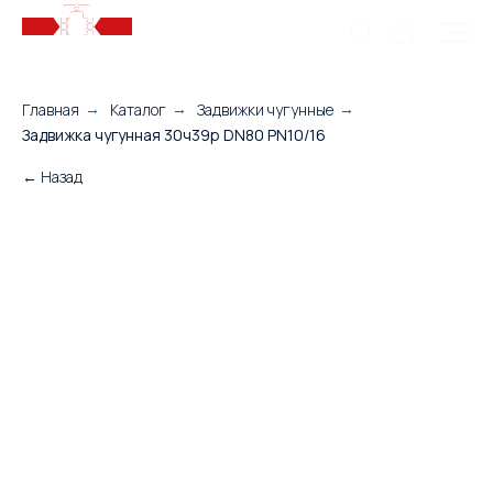
Главная
Каталог
Задвижки чугунные
→
→
→
Задвижка чугунная 30ч39р DN80 PN10/16
← Назад