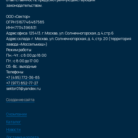
законодательством.
ООО «Сектор»
ОГРН 5167746487585
ИНН 7734396831
Адрес офиса: 125413, г.Москва, ул. Солнечногорская, д.4,стр.6
Адрес склада: г. Москва, ул. Солнечногорская, д. 4, стр. 20 (территория
завода «Моссельмаш»)
Режим работы:
Пн.-Чт.: с 8:00 до 18:00
Пт.: с 8:00 до 17:00
Сб.-Вс.: выходные
Телефоны:
+7 (495) 772-36-85
+7 (977) 852-77-27
sektor01@yandex.ru
Создание сайта
О компании
Каталог
Новости
Доставка и оплата