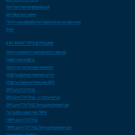
Контактная информация
Договор поставки
Политика обработки персональных данных
Блог
КАТАЛОГ ПРОДУКЦИИ
Хомуты ремонтные односоставные
Свёртные муфты
Хомуты с чугунным замком
Муфты двухсоставные чугун
Муфты соединительные ДРК
ДРК для ПЭ/ПНД
ДРК для ПЭ/ПНД — сталь/чугун
ДРК для ПЭ/ПНД, большие диаметры
Патрубок адаптер ПФРК
ПФРК для ПЭ/ПНД
ПФРК для ПЭ/ПНД, большие диаметры
Прокладки ТМКЩ