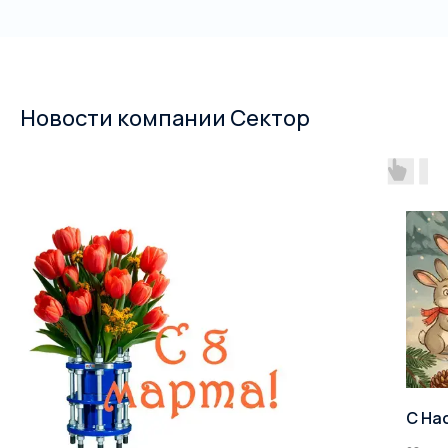
Новости компании Сектор
С На