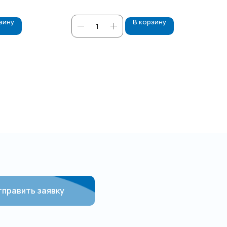
зину
В корзину
править заявку