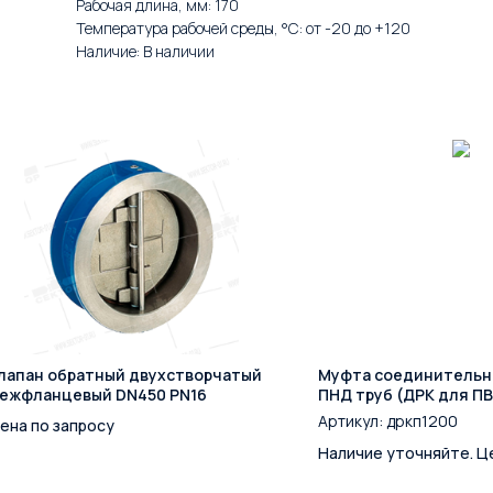
Рабочая длина, мм: 170
Температура рабочей среды, °С: от -20 до +120
Наличие: В наличии
лапан обратный двухстворчатый
Муфта соединительн
ежфланцевый DN450 PN16
ПНД труб (ДРК для П
большие диаметры DN
Артикул:
дркп1200
ена по запросу
PN10/16
Наличие уточняйте. Ц