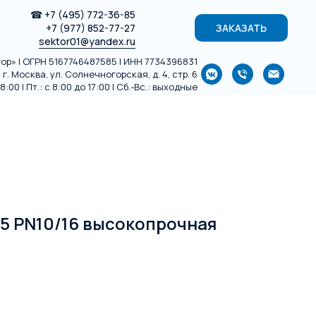
☎
+7 (495) 772-36-85
+7 (977) 852-77-27
ЗАКАЗАТЬ
sektor01@yandex.ru
р» | ОГРН 5167746487585 | ИНН 7734396831
г. Москва, ул. Солнечногорская, д. 4, стр. 6
:00 | Пт.: с 8:00 до 17:00 | Сб.-Вс.: выходные
5 PN10/16 высокопрочная