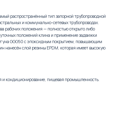
самый распространённый тип запорной трубопроводной
стральных и коммунально-сетевых трубопроводах.
ва рабочих положения — полностью открыто либо
жуточных положений клина и применение задвижки
 чугуна GGG50 с эпоксидным покрытием, повышающим
лин нанесён слой резины EPDM, которая имеет высокую
я и кондиционирование, пищевая промышленность.