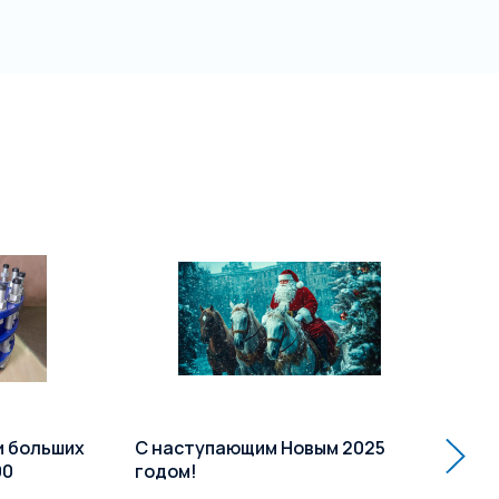
и больших
С наступающим Новым 2025
Ра
00
годом!
кл