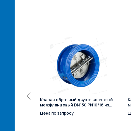
450 PN10
Клапан обратный двухстворчатый
К
межфланцевый DN150 PN10/16 из
м
чугуна
Цена по запросу
Ц