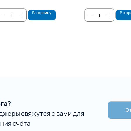
В корзину
В кор
ога?
От
джеры свяжутся с вами для
ния счёта