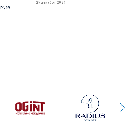
Усп
25 декабря 2024
 PN16
до 
16 д