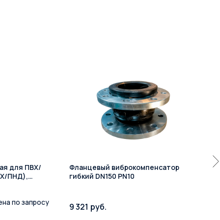
ая для ПВХ/
Фланцевый виброкомпенсатор
ВХ/ПНД),
гибкий DN150 PN10
1200 (1200)
ена по запросу
9 321
руб.