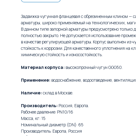
Задвижка чугунная фланцевая с обрезиненным клином — 
арматуры, широко применяемый на технологических, маги
В данном типе запорной арматуры предусмотрено только д
полностью закрыто. Не допускается использование проме
в качестве регулирующей арматуры. Корпус выполнен из
стойкость к коррозии. Для качественного уплотнения на к
химическую стойкость и износостойкость.
Материал корпуса:
высокопрочный чугун GGG50.
Применение:
водоснабжение, водоотведение, вентиляци
Наличие:
склад в Москве.
Производитель:
Россия, Европа.
Рабочее давление: PN10/16
Масса, кг: 15
Номинальный диаметр (DN): 65
Производитель: Европа, Россия