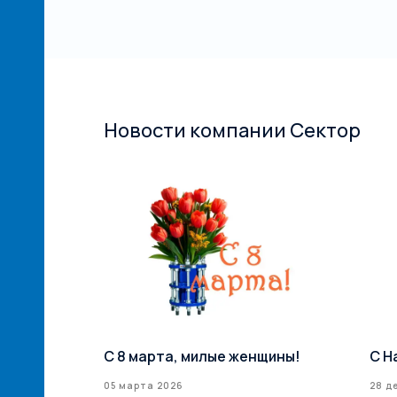
Новости компании Сектор
й сети
С 8 марта, милые женщины!
С Н
илерская
05 марта 2026
28 д