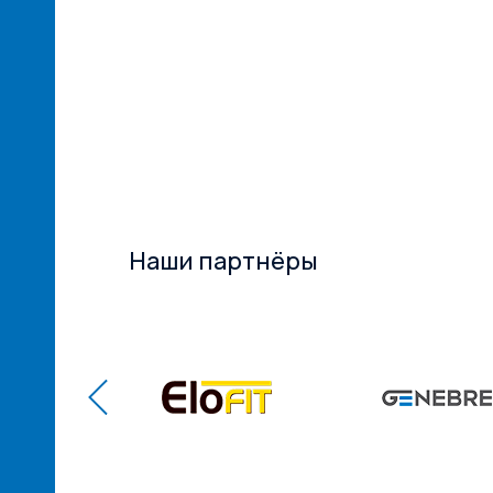
ксТрейд» –
ий
ам! ...
Наши партнёры