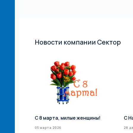
Новости компании Сектор
й сети
С 8 марта, милые женщины!
С Н
илерская
05 марта 2026
28 д