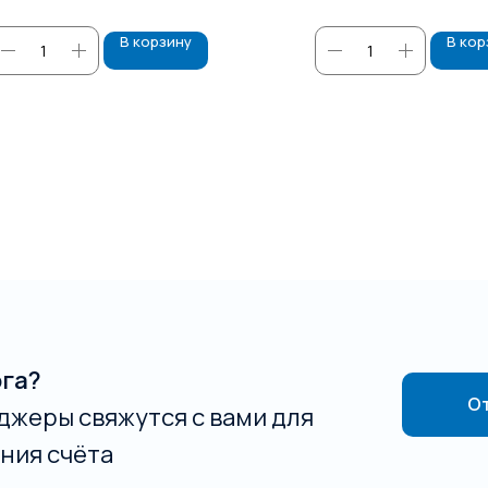
В корзину
В кор
ога?
От
джеры свяжутся с вами для
ния счёта