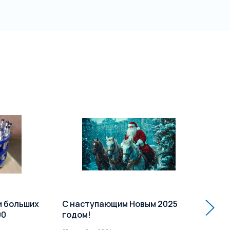
и больших
С наступающим Новым 2025
Ра
00
годом!
кл
Усп