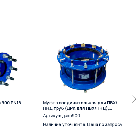
 900 PN16
Муфта соединительная для ПВХ/
ПНД труб (ДРК для ПВХ/ПНД),
большие диаметры DN900 (900)
Артикул:
дркп900
PN10/16
Наличие уточняйте. Цена по запросу