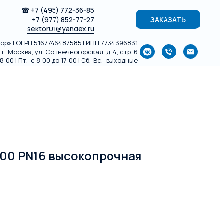
☎
+7 (495) 772-36-85
+7 (977) 852-77-27
ЗАКАЗАТЬ
sektor01@yandex.ru
р» | ОГРН 5167746487585 | ИНН 7734396831
г. Москва, ул. Солнечногорская, д. 4, стр. 6
:00 | Пт.: с 8:00 до 17:00 | Сб.-Вс.: выходные
500 PN16 высокопрочная