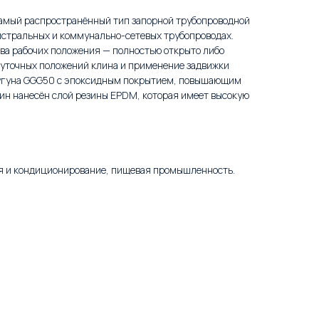
самый распространённый тип запорной трубопроводной
стральных и коммунально-сетевых трубопроводах.
ва рабочих положения — полностью открыто либо
жуточных положений клина и применение задвижки
 чугуна GGG50 с эпоксидным покрытием, повышающим
лин нанесён слой резины EPDM, которая имеет высокую
я и кондиционирование, пищевая промышленность.