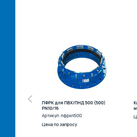
200 PN10
ПФРК для ПВХ/ПНД 500 (500)
К
PN10/16
м
Артикул:
пфркп500
Ц
Цена по запросу