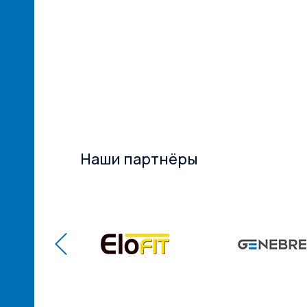
ксТрейд» –
ий
ам! ...
Наши партнёры