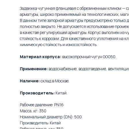
Задвижка чугунная фланцевая с обрезиненным клином — 
арматуры, широко применяемый на технологических, маги
В данном типе запорной арматуры предусмотрено только д
полностью закрыто. Не допускается использование проме
в качестве регулирующей арматуры. Корпус выполнен из
стойкость к коррозии. Для качественного уплотнения на к
химическую стойкость и износостойкость.
Материал корпуса:
высокопрочный чугун GGG50.
Применение:
водоснабжение, водоотведение, вентиляци
Наличие:
склад в Москве.
Производитель:
Китай.
Рабочее давление: PN16
Масса, кг: 350
Номинальный диаметр (DN): 500
Производитель: Китай
Рабочая длина, мм: 350