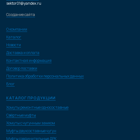
sektor01@yandex.ru
Создание сайта
О компании
Каталог
Новости
Доставка и оплата
Контактная информация
Договор поставки
Политика обработки персональных данных
Блог
КАТАЛОГ ПРОДУКЦИИ
Хомуты ремонтные односоставные
Свёртные муфты
Хомуты с чугунным замком
Муфты двухсоставные чугун
Муфты соединительные ДРК