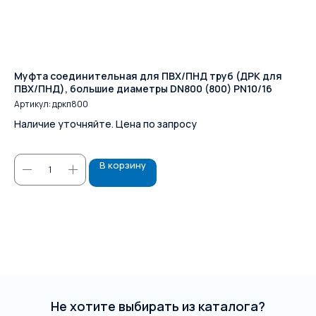
Муфта соединительная для ПВХ/ПНД труб (ДРК для
Пр
ПВХ/ПНД), большие диаметры DN800 (800) PN10/16
ут
Артикул:
дркп800
Наличие уточняйте. Цена по запросу
23
В корзину
Не хотите выбирать из каталога?