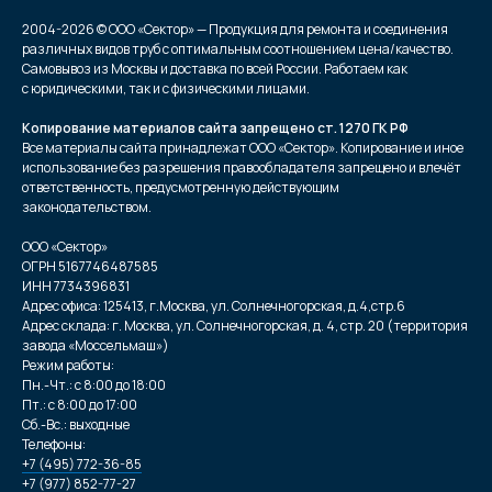
2004-2026 © ООО «Сектор» — Продукция для ремонта и соединения
различных видов труб с оптимальным соотношением цена/качество.
Самовывоз из Москвы и доставка по всей России. Работаем как
с юридическими, так и с физическими лицами.
Копирование материалов сайта запрещено ст. 1270 ГК РФ
Все материалы сайта принадлежат ООО «Сектор». Копирование и иное
использование без разрешения правообладателя запрещено и влечёт
ответственность, предусмотренную действующим
законодательством.
ООО «Сектор»
ОГРН 5167746487585
ИНН 7734396831
Адрес офиса: 125413, г.Москва, ул. Солнечногорская, д.4,стр.6
Адрес склада: г. Москва, ул. Солнечногорская, д. 4, стр. 20 (территория
завода «Моссельмаш»)
Режим работы:
Пн.-Чт.: с 8:00 до 18:00
Пт.: с 8:00 до 17:00
Сб.-Вс.: выходные
Телефоны:
+7 (495) 772-36-85
+7 (977) 852-77-27