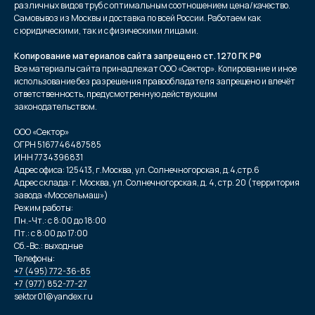
различных видов труб с оптимальным соотношением цена/качество.
Самовывоз из Москвы и доставка по всей России. Работаем как
с юридическими, так и с физическими лицами.
Копирование материалов сайта запрещено ст. 1270 ГК РФ
Все материалы сайта принадлежат ООО «Сектор». Копирование и иное
использование без разрешения правообладателя запрещено и влечёт
ответственность, предусмотренную действующим
законодательством.
ООО «Сектор»
ОГРН 5167746487585
ИНН 7734396831
Адрес офиса: 125413, г.Москва, ул. Солнечногорская, д.4,стр.6
Адрес склада: г. Москва, ул. Солнечногорская, д. 4, стр. 20 (территория
завода «Моссельмаш»)
Режим работы:
Пн.-Чт.: с 8:00 до 18:00
Пт.: с 8:00 до 17:00
Сб.-Вс.: выходные
Телефоны:
+7 (495) 772-36-85
+7 (977) 852-77-27
sektor01@yandex.ru