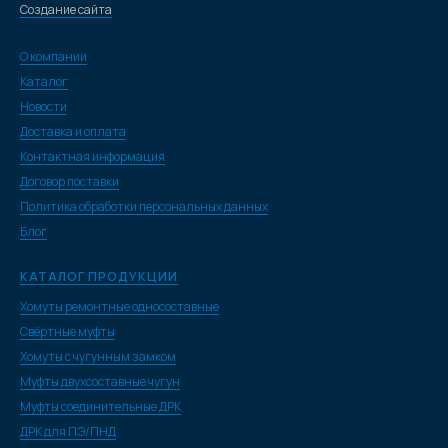
Создание сайта
О компании
Каталог
Новости
Доставка и оплата
Контактная информация
Договор поставки
Политика обработки персональных данных
Блог
КАТАЛОГ ПРОДУКЦИИ
Хомуты ремонтные односоставные
Свёртные муфты
Хомуты с чугунным замком
Муфты двухсоставные чугун
Муфты соединительные ДРК
ДРК для ПЭ/ПНД