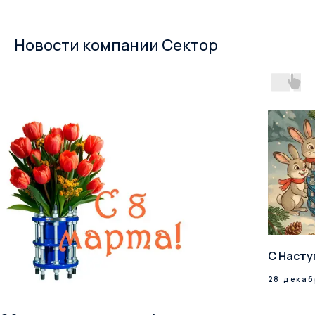
Новости компании Сектор
С Насту
28 декаб