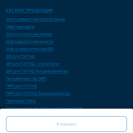
КАТАЛОГ ПРОДУКЦИИ
Хомуты ремонтные односоставные
Свёртные муфты
Хомуты с чугунным замком
Муфты двухсоставные чугун
Муфты соединительные ДРК
ДРК для ПЭ/ПНД
ДРК для ПЭ/ПНД — сталь/чугун
ДРК для ПЭ/ПНД, большие диаметры
Патрубок адаптер ПФРК
ПФРК для ПЭ/ПНД
ПФРК для ПЭ/ПНД, большие диаметры
Прокладки ТМКЩ
Доуплотнитель раструбных соединений РУРС
Демонтажные вставки
Фланцевый виброкомпенсатор гибкий
В корзину
Седёлка хомутовая фланцевая