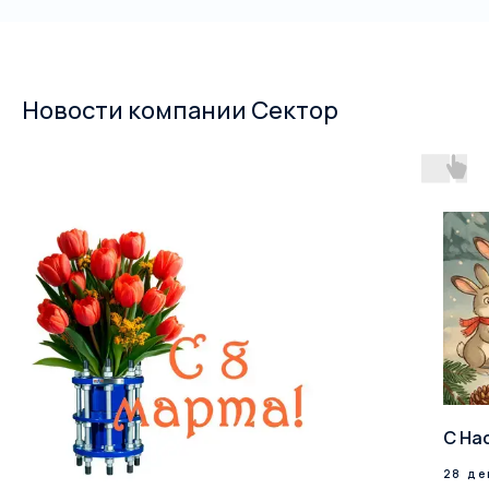
Новости компании Сектор
С На
28 де