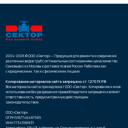
2004-2026 © ООО «Сектор» — Продукция для ремонта и соединения
различных видов труб с оптимальным соотношением цена/качество.
Самовывоз из Москвы и доставка по всей России. Работаем как
с юридическими, так и с физическими лицами.
Копирование материалов сайта запрещено ст. 1270 ГК РФ
Все материалы сайта принадлежат ООО «Сектор». Копирование и иное
использование без разрешения правообладателя запрещено и влечёт
ответственность, предусмотренную действующим
законодательством.
ООО «Сектор»
ОГРН 5167746487585
ИНН 7734396831
Адрес офиса: 125413, г.Москва, ул. Солнечногорская, д.4,стр.6