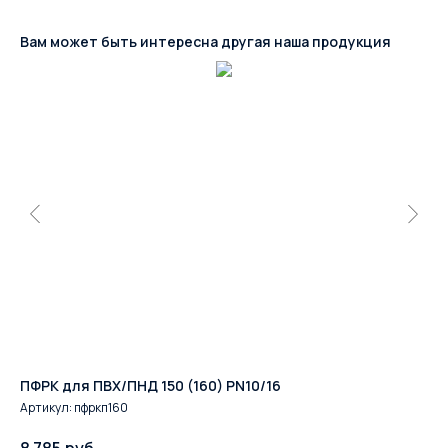
Вам может быть интересна другая наша продукция
ПФРК для ПВХ/ПНД 150 (160) PN10/16
РУ
Артикул:
пфркп160
Ар