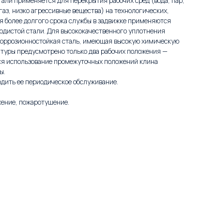
али применяется для перекрытия рабочих сред (вода, пар,
аз, низко агрессивные вещества) на технологических,
я более долгого срока службы в задвижке применяются
одистой стали. Для высококачественного уплотнения
 коррозионностойкая сталь, имеющая высокую химическую
матуры предусмотрено только два рабочих положения —
тся использование промежуточных положений клина
ы.
дить ее периодическое обслуживание.
жение, пожаротушение.