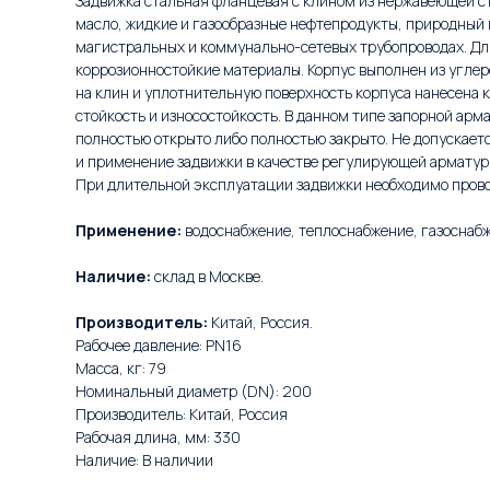
Задвижка стальная фланцевая с клином из нержавеющей ст
масло, жидкие и газообразные нефтепродукты, природный г
магистральных и коммунально-сетевых трубопроводах. Дл
коррозионностойкие материалы. Корпус выполнен из углер
на клин и уплотнительную поверхность корпуса нанесена
стойкость и износостойкость. В данном типе запорной ар
полностью открыто либо полностью закрыто. Не допускае
и применение задвижки в качестве регулирующей арматур
При длительной эксплуатации задвижки необходимо прово
Применение:
водоснабжение, теплоснабжение, газоснаб
Наличие:
склад в Москве.
Производитель:
Китай, Россия.
Рабочее давление: PN16
Масса, кг: 79
Номинальный диаметр (DN): 200
Производитель: Китай, Россия
Рабочая длина, мм: 330
Наличие: В наличии