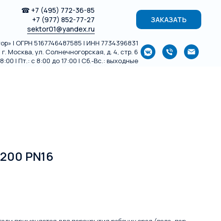
☎
+7 (495) 772-36-85
+7 (977) 852-77-27
ЗАКАЗАТЬ
sektor01@yandex.ru
р» | ОГРН 5167746487585 | ИНН 7734396831
г. Москва, ул. Солнечногорская, д. 4, стр. 6
:00 | Пт.: с 8:00 до 17:00 | Сб.-Вс.: выходные
200 PN16