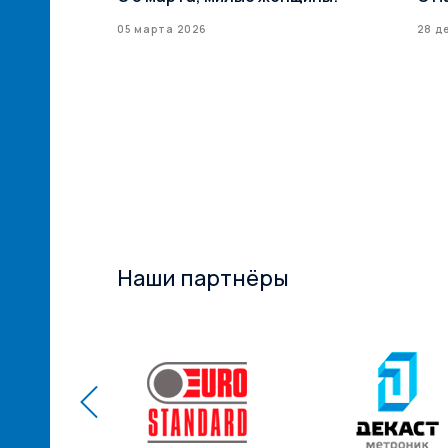
илерская
05 марта 2026
28 д
ксТрейд» –
ий
ам! ...
Наши партнёры