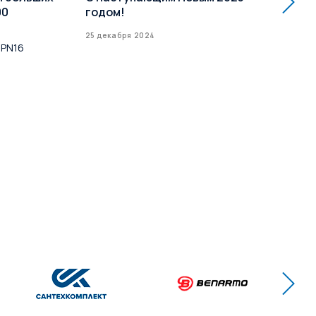
00
годом!
кл
Усп
25 декабря 2024
 PN16
до 
16 д