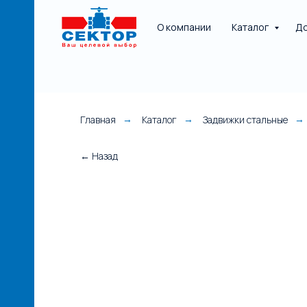
О компании
Каталог
До
Главная
Каталог
Задвижки стальные
→
→
→
НАЯ
← Назад
е