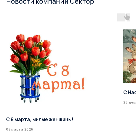
Новости компании Сектор
С На
28 дек
С 8 марта, милые женщины!
05 марта 2026