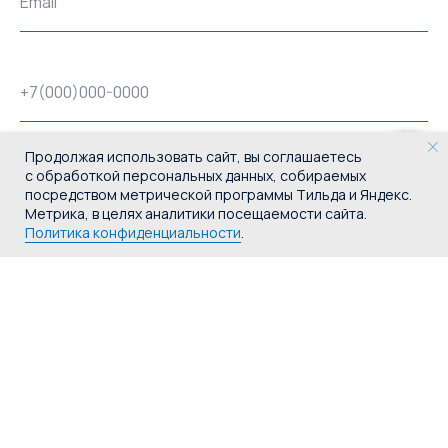
Email
+7(000)000-0000
Продолжая использовать сайт, вы соглашаетесь
Закажите звонок
с обработкой персональных данных, собираемых
Адрес доставки
посредством метрической программы Тильда и Яндекс.
Метрика, в целях аналитики посещаемости сайта.
Политика конфиденциальности
.
Комментарий и/или реквизиты для выставления счёта
Прикрепите файл
Реквизиты для выставления счёта и/или заявка. Дождитесь полной
загрузки